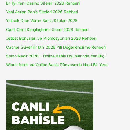
En İyi Yeni Casino Siteleri 2026 Rehberi
Yeni Açılan Bahis Siteleri 2026 Rehberi
Yüksek Oran Veren Bahis Siteleri 2026
Canlı Oran Karşılaştırma Sitesi 2026 Rehberi
Jetbet Bonusları ve Promosyonları 2026 Rehberi
Casher Güvenilir Mi? 2026 Yılı Değerlendirme Rehberi
Spino Nedir 2026 – Online Bahis Oyunlarında Yenilikçi
Winnit Nedir ve Online Bahis Dünyasında Nasıl Bir Yere