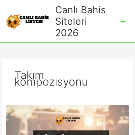
İçeriğe
Canlı Bahis
atla
Siteleri
Main
2026
Men
Takım
kompozisyonu