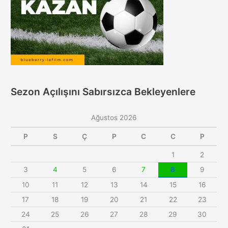
Sezon Açılışını Sabırsızca Bekleyenlere
Ağustos 2026
P
S
Ç
P
C
C
P
1
2
3
4
5
6
7
8
9
10
11
12
13
14
15
16
17
18
19
20
21
22
23
24
25
26
27
28
29
30