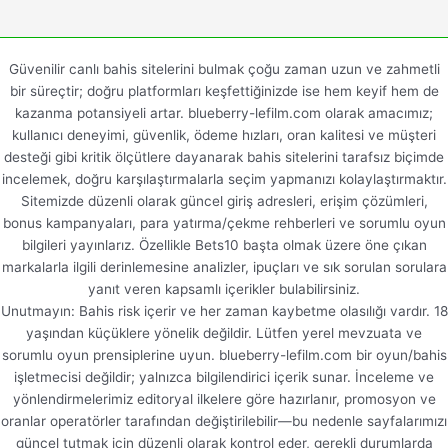
Güvenilir canlı bahis sitelerini bulmak çoğu zaman uzun ve zahmetli
bir süreçtir; doğru platformları keşfettiğinizde ise hem keyif hem de
kazanma potansiyeli artar. blueberry-lefilm.com olarak amacımız;
kullanıcı deneyimi, güvenlik, ödeme hızları, oran kalitesi ve müşteri
desteği gibi kritik ölçütlere dayanarak bahis sitelerini tarafsız biçimde
incelemek, doğru karşılaştırmalarla seçim yapmanızı kolaylaştırmaktır.
Sitemizde düzenli olarak güncel giriş adresleri, erişim çözümleri,
bonus kampanyaları, para yatırma/çekme rehberleri ve sorumlu oyun
bilgileri yayınlarız. Özellikle Bets10 başta olmak üzere öne çıkan
markalarla ilgili derinlemesine analizler, ipuçları ve sık sorulan sorulara
yanıt veren kapsamlı içerikler bulabilirsiniz.
Unutmayın: Bahis risk içerir ve her zaman kaybetme olasılığı vardır. 18
yaşından küçüklere yönelik değildir. Lütfen yerel mevzuata ve
sorumlu oyun prensiplerine uyun. blueberry-lefilm.com bir oyun/bahis
işletmecisi değildir; yalnızca bilgilendirici içerik sunar. İnceleme ve
yönlendirmelerimiz editoryal ilkelere göre hazırlanır, promosyon ve
oranlar operatörler tarafından değiştirilebilir—bu nedenle sayfalarımızı
güncel tutmak için düzenli olarak kontrol eder, gerekli durumlarda