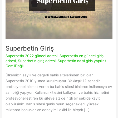
Superbetin Giriş
Superbetin 2022 güncel adresi
,
Superbetin en güncel giriş
adresi
,
Superbetin giriş adresi
,
Superbetin nasıl giriş yapılır
/
CemilDağlı
Ülkemizin sayılı ve değerli bahis sitelerinden biri olan
Superbetin 2010 yılında kurulmuştur. Yaklaşık 12 senedir
profesyonel hizmet veren bu bahis sitesi binlerce kullanıcıya ev
sahipliği yapıyor. Kullanıcı kitlesini katlayan ve bahis hizmetini
profesyonelleştiren bu siteye siz de hızlı bir şekilde kayıt
olabilirsiniz. Bahis sitesi geniş oyun seçenekleri, yüksek
miktarda bonuslar ve deneyimli ekibi ile birçok […]