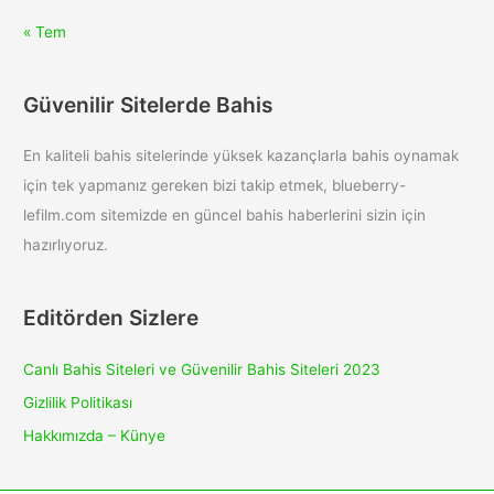
« Tem
Güvenilir Sitelerde Bahis
En kaliteli bahis sitelerinde yüksek kazançlarla bahis oynamak
için tek yapmanız gereken bizi takip etmek, blueberry-
lefilm.com sitemizde en güncel bahis haberlerini sizin için
hazırlıyoruz.
Editörden Sizlere
Canlı Bahis Siteleri ve Güvenilir Bahis Siteleri 2023
Gizlilik Politikası
Hakkımızda – Künye