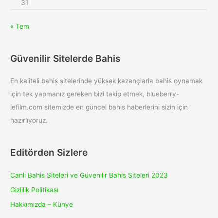
31
« Tem
Güvenilir Sitelerde Bahis
En kaliteli bahis sitelerinde yüksek kazançlarla bahis oynamak
için tek yapmanız gereken bizi takip etmek, blueberry-
lefilm.com sitemizde en güncel bahis haberlerini sizin için
hazırlıyoruz.
Editörden Sizlere
Canlı Bahis Siteleri ve Güvenilir Bahis Siteleri 2023
Gizlilik Politikası
Hakkımızda – Künye