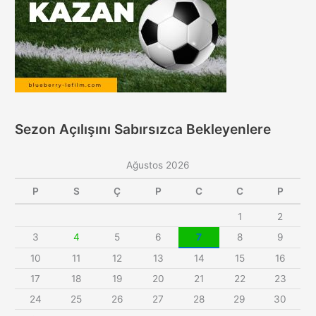
Sezon Açılışını Sabırsızca Bekleyenlere
Ağustos 2026
P
S
Ç
P
C
C
P
1
2
3
4
5
6
7
8
9
10
11
12
13
14
15
16
17
18
19
20
21
22
23
24
25
26
27
28
29
30