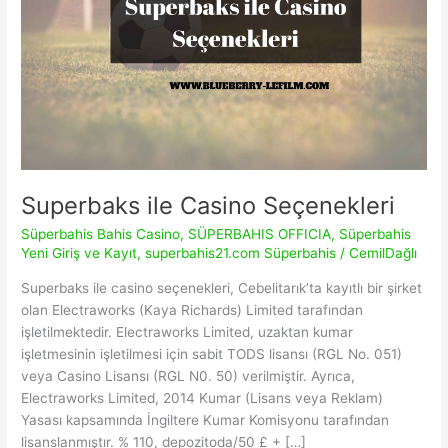
Superbaks ile Casino Seçenekleri
Süperbahis Bahis Casino
,
SÜPERBAHIS OFFICIA
,
Süperbahis
Yeni Giriş ve Kayıt
,
superbahis21.com Süperbahis
/
CemilDağlı
Superbaks ile casino seçenekleri, Cebelitarık’ta kayıtlı bir şirket
olan Electraworks (Kaya Richards) Limited tarafından
işletilmektedir. Electraworks Limited, uzaktan kumar
işletmesinin işletilmesi için sabit TODS lisansı (RGL No. 051)
veya Casino Lisansı (RGL N0. 50) verilmiştir. Ayrıca,
Electraworks Limited, 2014 Kumar (Lisans veya Reklam)
Yasası kapsamında İngiltere Kumar Komisyonu tarafından
lisanslanmıştır. % 110, depozitoda/50 £ + […]