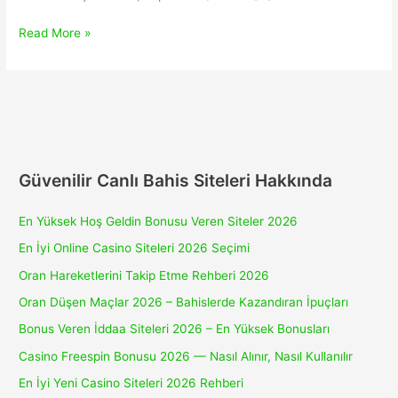
Superbaks
Read More »
ile
Casino
Seçenekleri
Güvenilir Canlı Bahis Siteleri Hakkında
En Yüksek Hoş Geldin Bonusu Veren Siteler 2026
En İyi Online Casino Siteleri 2026 Seçimi
Oran Hareketlerini Takip Etme Rehberi 2026
Oran Düşen Maçlar 2026 – Bahislerde Kazandıran İpuçları
Bonus Veren İddaa Siteleri 2026 – En Yüksek Bonusları
Casino Freespin Bonusu 2026 — Nasıl Alınır, Nasıl Kullanılır
En İyi Yeni Casino Siteleri 2026 Rehberi