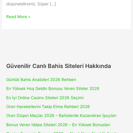
düşünebilirsiniz. Süper […]
Super
Read More »
Bahis
Casino
Kayıt
Güvenilir Canlı Bahis Siteleri Hakkında
Günlük Bahis Analizleri 2026 Rehberi
En Yüksek Hoş Geldin Bonusu Veren Siteler 2026
En İyi Online Casino Siteleri 2026 Seçimi
Oran Hareketlerini Takip Etme Rehberi 2026
Oran Düşen Maçlar 2026 – Bahislerde Kazandıran İpuçları
Bonus Veren İddaa Siteleri 2026 – En Yüksek Bonusları