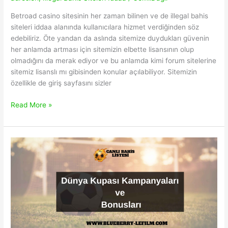
Betroad casino sitesinin her zaman bilinen ve de illegal bahis
siteleri iddaa alanında kullanıcılara hizmet verdiğinden söz
edebiliriz. Öte yandan da aslında sitemize duydukları güvenin
her anlamda artması için sitemizin elbette lisansının olup
olmadığını da merak ediyor ve bu anlamda kimi forum sitelerine
sitemiz lisanslı mı gibisinden konular açılabiliyor. Sitemizin
özellikle de giriş sayfasını sizler
İllegal
Read More »
Bahis
Siteleri
İddaa