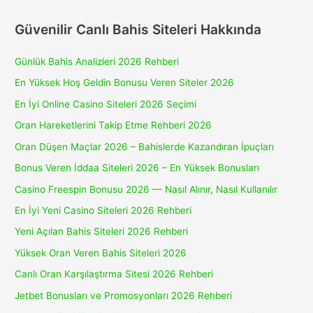
Güvenilir Canlı Bahis Siteleri Hakkında
Günlük Bahis Analizleri 2026 Rehberi
En Yüksek Hoş Geldin Bonusu Veren Siteler 2026
En İyi Online Casino Siteleri 2026 Seçimi
Oran Hareketlerini Takip Etme Rehberi 2026
Oran Düşen Maçlar 2026 – Bahislerde Kazandıran İpuçları
Bonus Veren İddaa Siteleri 2026 – En Yüksek Bonusları
Casino Freespin Bonusu 2026 — Nasıl Alınır, Nasıl Kullanılır
En İyi Yeni Casino Siteleri 2026 Rehberi
Yeni Açılan Bahis Siteleri 2026 Rehberi
Yüksek Oran Veren Bahis Siteleri 2026
Canlı Oran Karşılaştırma Sitesi 2026 Rehberi
Jetbet Bonusları ve Promosyonları 2026 Rehberi