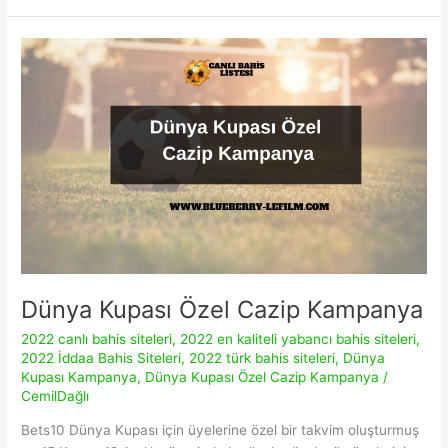
Kampanyaları
ve
Bonusları
Dünya Kupası Özel Cazip Kampanya
2022 canlı bahis siteleri
,
2022 en kaliteli yabancı bahis siteleri
,
2022 İddaa Bahis Siteleri
,
2022 türk bahis siteleri
,
Dünya
Kupası Kampanya
,
Dünya Kupası Özel Cazip Kampanya
/
CemilDağlı
Bets10 Dünya Kupası için üyelerine özel bir takvim oluşturmuş