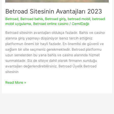
Betroad Sitesinin Avantajları 2023
Betroad
,
Betroad bahis
,
Betroad giriş
,
betroad mobil
,
betroad
mobil uygulama
,
Betroad online casino
/
CemilDağlı
Betroad sitesinin avantajları oldukça fazladır. Bahis ve casino
alanına giriş yapmayı düşünüyor iseniz tercih ettiğiniz
platformun önemi bir hayli fazladır. En önemlisi de güvenli ve
sağlam bir site seçmeniz gerekmektedir. Betroad platformu
uzun senelerden bu yana bahis ve casino alanında hizmet
sunmaktadır. Siz de siteye dahil olarak firmanın sunduğu
avantajları değerlendirebilirsiniz. Betroad Üyelik Betroad
sitesinin
Betroad
Read More »
Sitesinin
Avantajları
2023