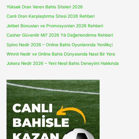
Yüksek Oran Veren Bahis Siteleri 2026
Canlı Oran Karşılaştırma Sitesi 2026 Rehberi
Jetbet Bonusları ve Promosyonları 2026 Rehberi
Casher Güvenilir Mi? 2026 Yılı Değerlendirme Rehberi
Spino Nedir 2026 – Online Bahis Oyunlarında Yenilikçi
Winnit Nedir ve Online Bahis Dünyasında Nasıl Bir Yere
Jokera Nedir 2026 – Yeni Nesil Bahis Deneyimi Hakkında