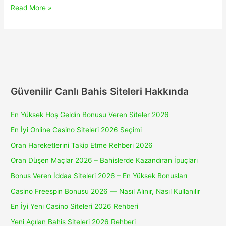
Solbet21
Read More »
Canlı
Bahis
ve
Kayıt
Güvenilir Canlı Bahis Siteleri Hakkında
En Yüksek Hoş Geldin Bonusu Veren Siteler 2026
En İyi Online Casino Siteleri 2026 Seçimi
Oran Hareketlerini Takip Etme Rehberi 2026
Oran Düşen Maçlar 2026 – Bahislerde Kazandıran İpuçları
Bonus Veren İddaa Siteleri 2026 – En Yüksek Bonusları
Casino Freespin Bonusu 2026 — Nasıl Alınır, Nasıl Kullanılır
En İyi Yeni Casino Siteleri 2026 Rehberi
Yeni Açılan Bahis Siteleri 2026 Rehberi