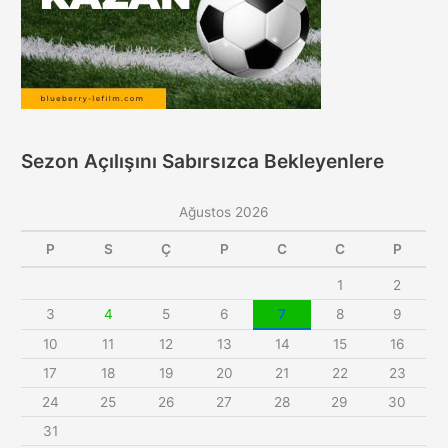
Sezon Açılışını Sabırsızca Bekleyenlere
Ağustos 2026
P
S
Ç
P
C
C
P
1
2
3
4
5
6
7
8
9
10
11
12
13
14
15
16
17
18
19
20
21
22
23
24
25
26
27
28
29
30
31