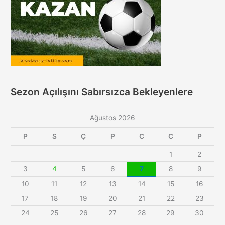
Sezon Açılışını Sabırsızca Bekleyenlere
Ağustos 2026
P
S
Ç
P
C
C
P
1
2
3
4
5
6
7
8
9
10
11
12
13
14
15
16
17
18
19
20
21
22
23
24
25
26
27
28
29
30