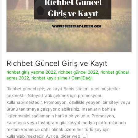
Richbet Güncel Giriş ve Kayıt
richbet giriş yapma 2022
,
richbet güncel 2022
,
richbet güncel
adres 2022
,
richbet kayıt silme
/
CemilDağlı
Richbet güncel giriş ve kayıt Bahis siteleri, yeni müşteriler
çekmektir. Siteye trafik çekmek için promosyonu
kullanabilmektedir. Promosyon, özellikle yepyeni bir siteyi veya
ürünü tanıtmaya çalışıyor olabilirsiniz. İnsanların bahisle
ilgilenmesini sağlamanın harika bir yoludur. Promosyon,
Facebook veya Instagram gibi sosyal medya platformlarında
reklam verme de dahil olmak üzere her türlü şey için
kullanılabilmektedir. Ayrıca, diğer web […]