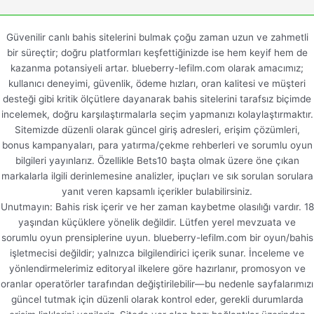
Güvenilir canlı bahis sitelerini bulmak çoğu zaman uzun ve zahmetli
bir süreçtir; doğru platformları keşfettiğinizde ise hem keyif hem de
kazanma potansiyeli artar. blueberry-lefilm.com olarak amacımız;
kullanıcı deneyimi, güvenlik, ödeme hızları, oran kalitesi ve müşteri
desteği gibi kritik ölçütlere dayanarak bahis sitelerini tarafsız biçimde
incelemek, doğru karşılaştırmalarla seçim yapmanızı kolaylaştırmaktır.
Sitemizde düzenli olarak güncel giriş adresleri, erişim çözümleri,
bonus kampanyaları, para yatırma/çekme rehberleri ve sorumlu oyun
bilgileri yayınlarız. Özellikle Bets10 başta olmak üzere öne çıkan
markalarla ilgili derinlemesine analizler, ipuçları ve sık sorulan sorulara
yanıt veren kapsamlı içerikler bulabilirsiniz.
Unutmayın: Bahis risk içerir ve her zaman kaybetme olasılığı vardır. 18
yaşından küçüklere yönelik değildir. Lütfen yerel mevzuata ve
sorumlu oyun prensiplerine uyun. blueberry-lefilm.com bir oyun/bahis
işletmecisi değildir; yalnızca bilgilendirici içerik sunar. İnceleme ve
yönlendirmelerimiz editoryal ilkelere göre hazırlanır, promosyon ve
oranlar operatörler tarafından değiştirilebilir—bu nedenle sayfalarımızı
güncel tutmak için düzenli olarak kontrol eder, gerekli durumlarda