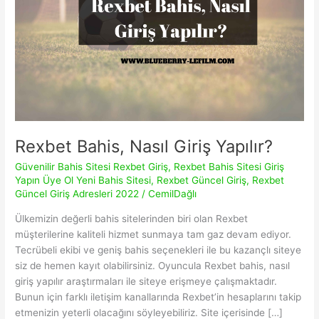
Rexbet Bahis, Nasıl Giriş Yapılır?
Güvenilir Bahis Sitesi Rexbet Giriş
,
Rexbet Bahis Sitesi Giriş
Yapın Üye Ol Yeni Bahis Sitesi
,
Rexbet Güncel Giriş
,
Rexbet
Güncel Giriş Adresleri 2022
/
CemilDağlı
Ülkemizin değerli bahis sitelerinden biri olan Rexbet
müşterilerine kaliteli hizmet sunmaya tam gaz devam ediyor.
Tecrübeli ekibi ve geniş bahis seçenekleri ile bu kazançlı siteye
siz de hemen kayıt olabilirsiniz. Oyuncula Rexbet bahis, nasıl
giriş yapılır araştırmaları ile siteye erişmeye çalışmaktadır.
Bunun için farklı iletişim kanallarında Rexbet’in hesaplarını takip
etmenizin yeterli olacağını söyleyebiliriz. Site içerisinde […]