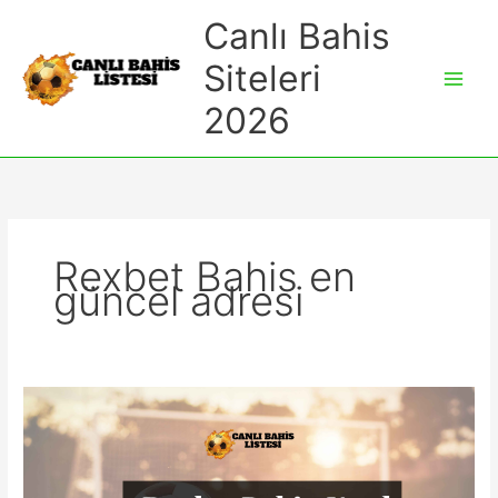
İçeriğe
Canlı Bahis
atla
Siteleri
Main
2026
Men
Rexbet Bahis en
güncel adresi