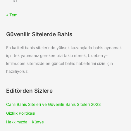
31
« Tem
Güvenilir Sitelerde Bahis
En kaliteli bahis sitelerinde yüksek kazançlarla bahis oynamak
için tek yapmanız gereken bizi takip etmek, blueberry-
lefilm.com sitemizde en güncel bahis haberlerini sizin için
hazırlıyoruz.
Editörden Sizlere
Canlı Bahis Siteleri ve Güvenilir Bahis Siteleri 2023
Gizlilik Politikası
Hakkımızda – Künye