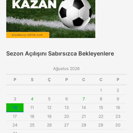
Sezon Açılışını Sabırsızca Bekleyenlere
Ağustos 2026
P
S
Ç
P
C
C
P
1
2
3
4
5
6
7
8
9
10
11
12
13
14
15
16
17
18
19
20
21
22
23
24
25
26
27
28
29
30