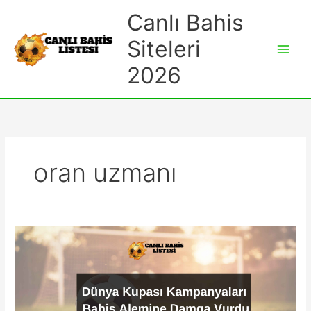
İçeriğe
Canlı Bahis
atla
Siteleri
Main
2026
Men
oran uzmanı