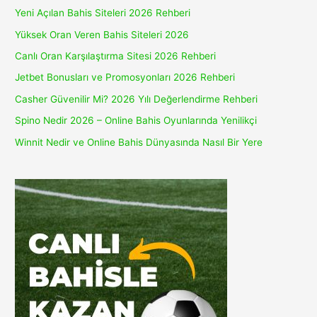
Yeni Açılan Bahis Siteleri 2026 Rehberi
Yüksek Oran Veren Bahis Siteleri 2026
Canlı Oran Karşılaştırma Sitesi 2026 Rehberi
Jetbet Bonusları ve Promosyonları 2026 Rehberi
Casher Güvenilir Mi? 2026 Yılı Değerlendirme Rehberi
Spino Nedir 2026 – Online Bahis Oyunlarında Yenilikçi
Winnit Nedir ve Online Bahis Dünyasında Nasıl Bir Yere