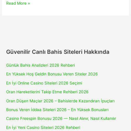
Dünya
Read More »
Kupası
Kampanyaları
Bahis
Alemine
Damga
Vurdu
Güvenilir Canlı Bahis Siteleri Hakkında
Günlük Bahis Analizleri 2026 Rehberi
En Yüksek Hoş Geldin Bonusu Veren Siteler 2026
En İyi Online Casino Siteleri 2026 Seçimi
Oran Hareketlerini Takip Etme Rehberi 2026
Oran Düşen Maçlar 2026 – Bahislerde Kazandıran İpuçları
Bonus Veren İddaa Siteleri 2026 – En Yüksek Bonusları
Casino Freespin Bonusu 2026 — Nasıl Alınır, Nasıl Kullanılır
En İyi Yeni Casino Siteleri 2026 Rehberi