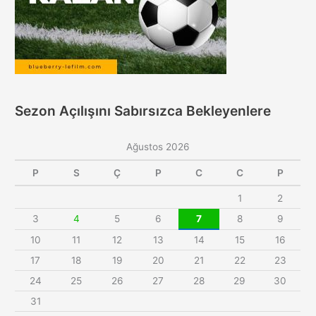
Sezon Açılışını Sabırsızca Bekleyenlere
Ağustos 2026
P
S
Ç
P
C
C
P
1
2
3
4
5
6
7
8
9
10
11
12
13
14
15
16
17
18
19
20
21
22
23
24
25
26
27
28
29
30
31