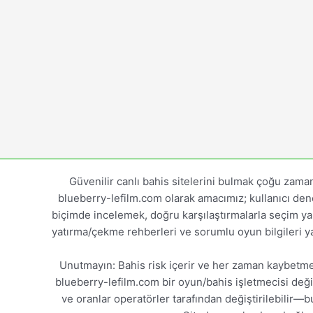
Güvenilir canlı bahis sitelerini bulmak çoğu zama
blueberry-lefilm.com olarak amacımız; kullanıcı deney
biçimde incelemek, doğru karşılaştırmalarla seçim yap
yatırma/çekme rehberleri ve sorumlu oyun bilgileri yay
Unutmayın: Bahis risk içerir ve her zaman kaybetme 
blueberry-lefilm.com bir oyun/bahis işletmecisi değil
ve oranlar operatörler tarafından değiştirilebilir—b