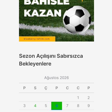
Sezon Açılışını Sabırsızca
Bekleyenlere
Ağustos 2026
P
S
Ç
P
C
C
P
1
2
3
4
5
6
7
8
9