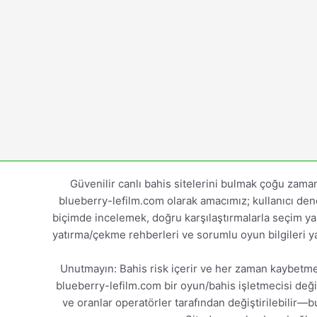
Güvenilir canlı bahis sitelerini bulmak çoğu zama
blueberry-lefilm.com olarak amacımız; kullanıcı deney
biçimde incelemek, doğru karşılaştırmalarla seçim yap
yatırma/çekme rehberleri ve sorumlu oyun bilgileri yay
Unutmayın: Bahis risk içerir ve her zaman kaybetme 
blueberry-lefilm.com bir oyun/bahis işletmecisi değil
ve oranlar operatörler tarafından değiştirilebilir—b