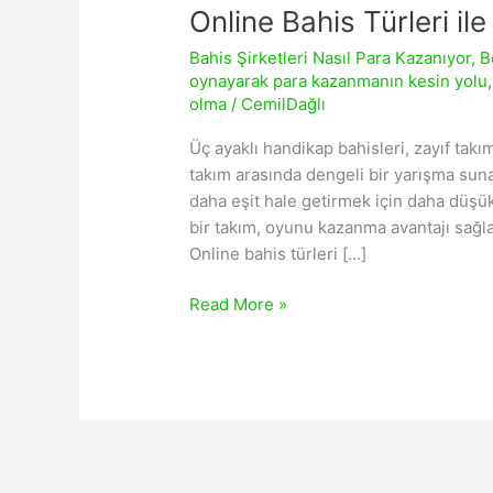
Online Bahis Türleri il
Bahis Şirketleri Nasıl Para Kazanıyor
,
B
oynayarak para kazanmanın kesin yolu
olma
/
CemilDağlı
Üç ayaklı handikap bahisleri, zayıf takı
takım arasında dengeli bir yarışma sunan
daha eşit hale getirmek için daha düşük
bir takım, oyunu kazanma avantajı sağla
Online bahis türleri […]
Online
Read More »
Bahis
Türleri
ile
Kazanç