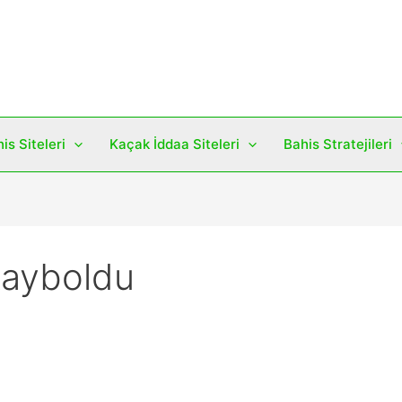
is Siteleri
Kaçak İddaa Siteleri
Bahis Stratejileri
 kayboldu