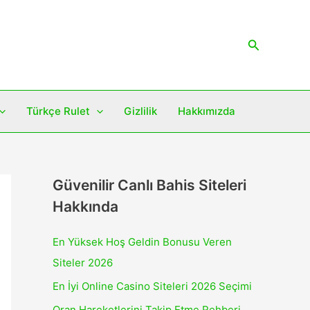
Arama
Türkçe Rulet
Gizlilik
Hakkımızda
Güvenilir Canlı Bahis Siteleri
Hakkında
En Yüksek Hoş Geldin Bonusu Veren
Siteler 2026
En İyi Online Casino Siteleri 2026 Seçimi
Oran Hareketlerini Takip Etme Rehberi