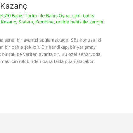
e Kazanç
ets10 Bahis Türleri ile Bahis Oyna
,
canlı bahis
,
Kazanç, Sistem, Kombine
,
online bahis ile zengin
ma sanal bir avantaj sağlamaktadır. Söz konusu iki
 bir bahis şeklidir. Bir handikap, bir yarışmayı
 bir rakibe verilen avantajdır. Bu özel senaryoda,
mak için rakibinden daha fazla puan alacaktır.