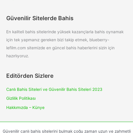
Güvenilir Sitelerde Bahis
En kaliteli bahis sitelerinde yüksek kazançlarla bahis oynamak
için tek yapmanız gereken bizi takip etmek, blueberry-
lefilm.com sitemizde en güncel bahis haberlerini sizin için
hazırlıyoruz.
Editörden Sizlere
Canlı Bahis Siteleri ve Güvenilir Bahis Siteleri 2023
Gizlilik Politikası
Hakkımızda – Künye
Güvenilir canlı bahis sitelerini bulmak çoğu zaman uzun ve zahmetli