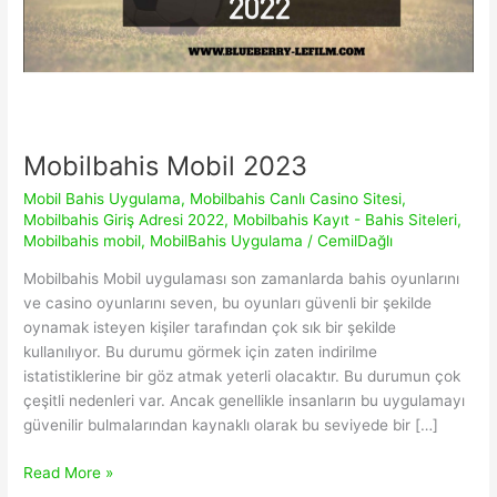
Mobilbahis Mobil 2023
Mobil Bahis Uygulama
,
Mobilbahis Canlı Casino Sitesi
,
Mobilbahis Giriş Adresi 2022
,
Mobilbahis Kayıt - Bahis Siteleri
,
Mobilbahis mobil
,
MobilBahis Uygulama
/
CemilDağlı
Mobilbahis Mobil uygulaması son zamanlarda bahis oyunlarını
ve casino oyunlarını seven, bu oyunları güvenli bir şekilde
oynamak isteyen kişiler tarafından çok sık bir şekilde
kullanılıyor. Bu durumu görmek için zaten indirilme
istatistiklerine bir göz atmak yeterli olacaktır. Bu durumun çok
çeşitli nedenleri var. Ancak genellikle insanların bu uygulamayı
güvenilir bulmalarından kaynaklı olarak bu seviyede bir […]
Mobilbahis
Read More »
Mobil