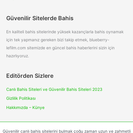
Güvenilir Sitelerde Bahis
En kaliteli bahis sitelerinde yüksek kazançlarla bahis oynamak
için tek yapmanız gereken bizi takip etmek, blueberry-
lefilm.com sitemizde en güncel bahis haberlerini sizin için
hazırlıyoruz.
Editörden Sizlere
Canlı Bahis Siteleri ve Güvenilir Bahis Siteleri 2023
Gizlilik Politikası
Hakkımızda – Künye
Güvenilir canlı bahis sitelerini bulmak çoğu zaman uzun ve zahmetli