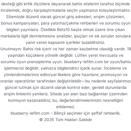
desteği gibi kritik ölçütlere dayanarak bahis sitelerini tarafsız biçimde
incelemek, doğru karşılaştırmalarla seçim yapmanızı kolaylaştırmaktır.
Sitemizde düzenli olarak güncel giriş adresleri, erişim çözümleri,
bonus kampanyaları, para yatırma/çekme rehberleri ve sorumlu oyun
bilgileri yayınlarız. Özellikle Bets10 başta olmak üzere öne çıkan
markalarla ilgili derinlemesine analizler, ipuçları ve sık sorulan sorulara
yanıt veren kapsamlı içerikler bulabilirsiniz.
Unutmayın: Bahis risk içerir ve her zaman kaybetme olasılığı vardır. 18
yaşından küçüklere yönelik değildir. Lütfen yerel mevzuata ve
sorumlu oyun prensiplerine uyun. blueberry-lefilm.com bir oyun/bahis
işletmecisi değildir; yalnızca bilgilendirici içerik sunar. İnceleme ve
yönlendirmelerimiz editoryal ilkelere göre hazırlanır, promosyon ve
oranlar operatörler tarafından değiştirilebilir—bu nedenle sayfalarımızı
güncel tutmak için düzenli olarak kontrol eder, gerekli durumlarda
erişim linklerini yenileriz. Sitede yer alan bazı bağlantılar üzerinden
komisyon kazanabiliriz; bu, değerlendirmelerimizin nesnelliğini
etkilemez.
blueberry-lefilm.com – Bilinçli seçimler için şeffaf rehberlik.
© 2026 Tüm Hakları Saklıdır