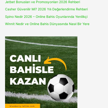
Jetbet Bonusları ve Promosyonları 2026 Rehberi
Casher Güvenilir Mi? 2026 Yılı Değerlendirme Rehberi
Spino Nedir 2026 – Online Bahis Oyunlarında Yenilikçi
Winnit Nedir ve Online Bahis Dünyasında Nasıl Bir Yere