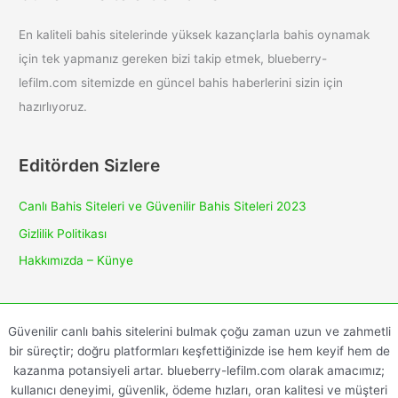
En kaliteli bahis sitelerinde yüksek kazançlarla bahis oynamak
için tek yapmanız gereken bizi takip etmek, blueberry-
lefilm.com sitemizde en güncel bahis haberlerini sizin için
hazırlıyoruz.
Editörden Sizlere
Canlı Bahis Siteleri ve Güvenilir Bahis Siteleri 2023
Gizlilik Politikası
Hakkımızda – Künye
Güvenilir canlı bahis sitelerini bulmak çoğu zaman uzun ve zahmetli
bir süreçtir; doğru platformları keşfettiğinizde ise hem keyif hem de
kazanma potansiyeli artar. blueberry-lefilm.com olarak amacımız;
kullanıcı deneyimi, güvenlik, ödeme hızları, oran kalitesi ve müşteri