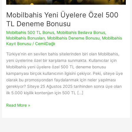
Mobilbahis Yeni Üyelere Özel 500
TL Deneme Bonusu
Mobilbahis 500 TL Bonus
,
Mobilbahis Bedava Bonus
,
Mobilbahis Bonusları
,
Mobilbahis Deneme Bonusu
,
Mobilbahis
Kayıt Bonusu
/
CemilDağlı
Türkiye’nin en sevilen bahis sitelerinden biri olan Mobilbahis,
yeni üyelerine özel bir karşılama sunmakta. Kullanıcılar için
Mobilbahis yeni üyelere özel 500 TL deneme bonusu
kampanyası birçok kullanıcının ilgisini çekiyor. Peki, siteye üye
olarak bu promosyondan faydalanmak için neler yapılması
gerekiyor? Siteye 25 Ağustos 2025 tarihinden sonra üye olan
ilk 5.000 kişilik kontenjan için 500 TL […]
Mobilbahis
Read More »
Yeni
Üyelere
Özel
500