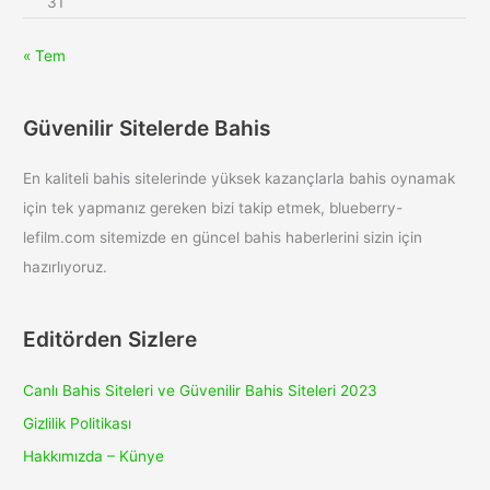
31
« Tem
Güvenilir Sitelerde Bahis
En kaliteli bahis sitelerinde yüksek kazançlarla bahis oynamak
için tek yapmanız gereken bizi takip etmek, blueberry-
lefilm.com sitemizde en güncel bahis haberlerini sizin için
hazırlıyoruz.
Editörden Sizlere
Canlı Bahis Siteleri ve Güvenilir Bahis Siteleri 2023
Gizlilik Politikası
Hakkımızda – Künye