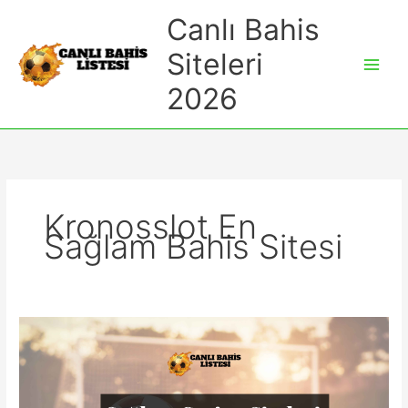
İçeriğe
Canlı Bahis
atla
Siteleri
Main
2026
Men
Kronosslot En
Sağlam Bahis Sitesi