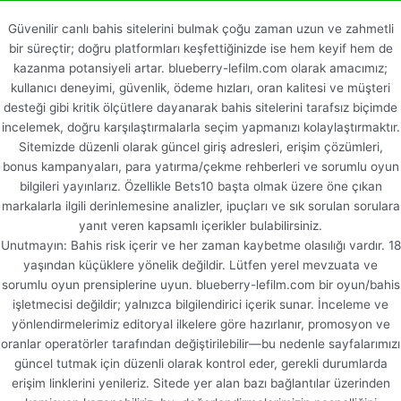
Güvenilir canlı bahis sitelerini bulmak çoğu zaman uzun ve zahmetli
bir süreçtir; doğru platformları keşfettiğinizde ise hem keyif hem de
kazanma potansiyeli artar. blueberry-lefilm.com olarak amacımız;
kullanıcı deneyimi, güvenlik, ödeme hızları, oran kalitesi ve müşteri
desteği gibi kritik ölçütlere dayanarak bahis sitelerini tarafsız biçimde
incelemek, doğru karşılaştırmalarla seçim yapmanızı kolaylaştırmaktır.
Sitemizde düzenli olarak güncel giriş adresleri, erişim çözümleri,
bonus kampanyaları, para yatırma/çekme rehberleri ve sorumlu oyun
bilgileri yayınlarız. Özellikle Bets10 başta olmak üzere öne çıkan
markalarla ilgili derinlemesine analizler, ipuçları ve sık sorulan sorulara
yanıt veren kapsamlı içerikler bulabilirsiniz.
Unutmayın: Bahis risk içerir ve her zaman kaybetme olasılığı vardır. 18
yaşından küçüklere yönelik değildir. Lütfen yerel mevzuata ve
sorumlu oyun prensiplerine uyun. blueberry-lefilm.com bir oyun/bahis
işletmecisi değildir; yalnızca bilgilendirici içerik sunar. İnceleme ve
yönlendirmelerimiz editoryal ilkelere göre hazırlanır, promosyon ve
oranlar operatörler tarafından değiştirilebilir—bu nedenle sayfalarımızı
güncel tutmak için düzenli olarak kontrol eder, gerekli durumlarda
erişim linklerini yenileriz. Sitede yer alan bazı bağlantılar üzerinden