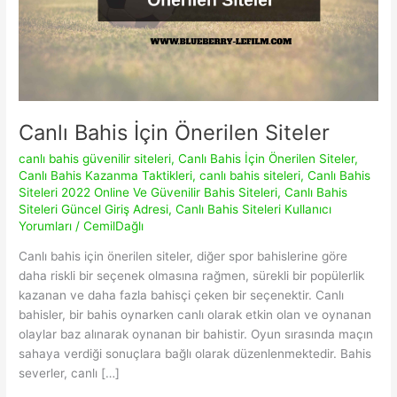
Canlı Bahis İçin Önerilen Siteler
canlı bahis güvenilir siteleri
,
Canlı Bahis İçin Önerilen Siteler
,
Canlı Bahis Kazanma Taktikleri
,
canlı bahis siteleri
,
Canlı Bahis
Siteleri 2022 Online Ve Güvenilir Bahis Siteleri
,
Canlı Bahis
Siteleri Güncel Giriş Adresi
,
Canlı Bahis Siteleri Kullanıcı
Yorumları
/
CemilDağlı
Canlı bahis için önerilen siteler, diğer spor bahislerine göre
daha riskli bir seçenek olmasına rağmen, sürekli bir popülerlik
kazanan ve daha fazla bahisçi çeken bir seçenektir. Canlı
bahisler, bir bahis oynarken canlı olarak etkin olan ve oynanan
olaylar baz alınarak oynanan bir bahistir. Oyun sırasında maçın
sahaya verdiği sonuçlara bağlı olarak düzenlenmektedir. Bahis
severler, canlı […]