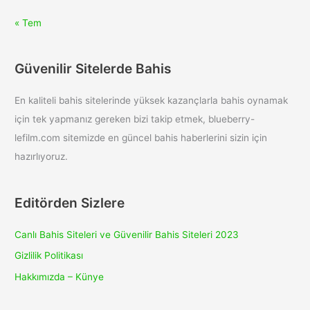
« Tem
Güvenilir Sitelerde Bahis
En kaliteli bahis sitelerinde yüksek kazançlarla bahis oynamak
için tek yapmanız gereken bizi takip etmek, blueberry-
lefilm.com sitemizde en güncel bahis haberlerini sizin için
hazırlıyoruz.
Editörden Sizlere
Canlı Bahis Siteleri ve Güvenilir Bahis Siteleri 2023
Gizlilik Politikası
Hakkımızda – Künye