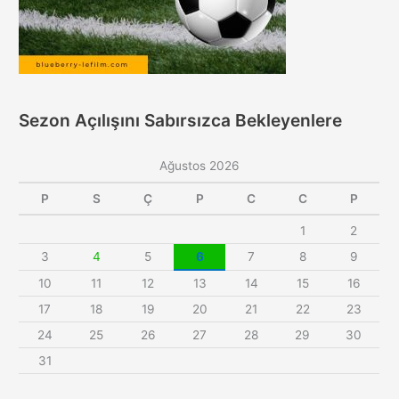
Sezon Açılışını Sabırsızca Bekleyenlere
Ağustos 2026
P
S
Ç
P
C
C
P
1
2
3
4
5
6
7
8
9
10
11
12
13
14
15
16
17
18
19
20
21
22
23
24
25
26
27
28
29
30
31