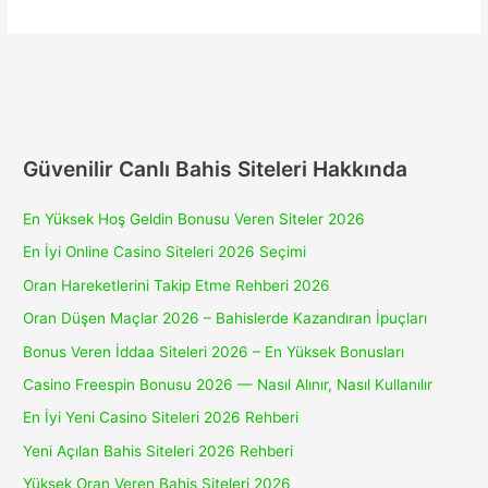
Gol
Attıkça
Dünya
Kupasında
Bedava
Bahis
Kazan
Güvenilir Canlı Bahis Siteleri Hakkında
En Yüksek Hoş Geldin Bonusu Veren Siteler 2026
En İyi Online Casino Siteleri 2026 Seçimi
Oran Hareketlerini Takip Etme Rehberi 2026
Oran Düşen Maçlar 2026 – Bahislerde Kazandıran İpuçları
Bonus Veren İddaa Siteleri 2026 – En Yüksek Bonusları
Casino Freespin Bonusu 2026 — Nasıl Alınır, Nasıl Kullanılır
En İyi Yeni Casino Siteleri 2026 Rehberi
Yeni Açılan Bahis Siteleri 2026 Rehberi
Yüksek Oran Veren Bahis Siteleri 2026