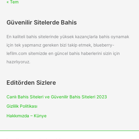
« Tem
Güvenilir Sitelerde Bahis
En kaliteli bahis sitelerinde yüksek kazançlarla bahis oynamak
için tek yapmanız gereken bizi takip etmek, blueberry-
lefilm.com sitemizde en güncel bahis haberlerini sizin için
hazırlıyoruz.
Editörden Sizlere
Canlı Bahis Siteleri ve Güvenilir Bahis Siteleri 2023
Gizlilik Politikası
Hakkımızda – Künye