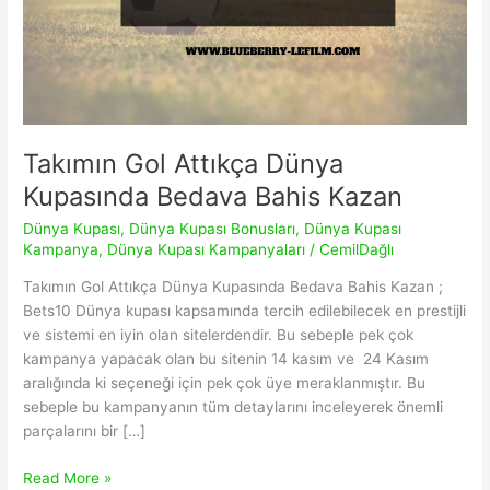
Takımın Gol Attıkça Dünya
Kupasında Bedava Bahis Kazan
Dünya Kupası
,
Dünya Kupası Bonusları
,
Dünya Kupası
Kampanya
,
Dünya Kupası Kampanyaları
/
CemilDağlı
Takımın Gol Attıkça Dünya Kupasında Bedava Bahis Kazan ;
Bets10 Dünya kupası kapsamında tercih edilebilecek en prestijli
ve sistemi en iyin olan sitelerdendir. Bu sebeple pek çok
kampanya yapacak olan bu sitenin 14 kasım ve 24 Kasım
aralığında ki seçeneği için pek çok üye meraklanmıştır. Bu
sebeple bu kampanyanın tüm detaylarını inceleyerek önemli
parçalarını bir […]
Takımın
Read More »