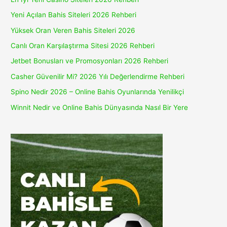
Yeni Açılan Bahis Siteleri 2026 Rehberi
Yüksek Oran Veren Bahis Siteleri 2026
Canlı Oran Karşılaştırma Sitesi 2026 Rehberi
Jetbet Bonusları ve Promosyonları 2026 Rehberi
Casher Güvenilir Mi? 2026 Yılı Değerlendirme Rehberi
Spino Nedir 2026 – Online Bahis Oyunlarında Yenilikçi
Winnit Nedir ve Online Bahis Dünyasında Nasıl Bir Yere