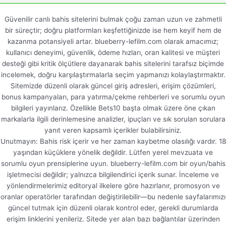
Güvenilir canlı bahis sitelerini bulmak çoğu zaman uzun ve zahmetli
bir süreçtir; doğru platformları keşfettiğinizde ise hem keyif hem de
kazanma potansiyeli artar. blueberry-lefilm.com olarak amacımız;
kullanıcı deneyimi, güvenlik, ödeme hızları, oran kalitesi ve müşteri
desteği gibi kritik ölçütlere dayanarak bahis sitelerini tarafsız biçimde
incelemek, doğru karşılaştırmalarla seçim yapmanızı kolaylaştırmaktır.
Sitemizde düzenli olarak güncel giriş adresleri, erişim çözümleri,
bonus kampanyaları, para yatırma/çekme rehberleri ve sorumlu oyun
bilgileri yayınlarız. Özellikle Bets10 başta olmak üzere öne çıkan
markalarla ilgili derinlemesine analizler, ipuçları ve sık sorulan sorulara
yanıt veren kapsamlı içerikler bulabilirsiniz.
Unutmayın: Bahis risk içerir ve her zaman kaybetme olasılığı vardır. 18
yaşından küçüklere yönelik değildir. Lütfen yerel mevzuata ve
sorumlu oyun prensiplerine uyun. blueberry-lefilm.com bir oyun/bahis
işletmecisi değildir; yalnızca bilgilendirici içerik sunar. İnceleme ve
yönlendirmelerimiz editoryal ilkelere göre hazırlanır, promosyon ve
oranlar operatörler tarafından değiştirilebilir—bu nedenle sayfalarımızı
güncel tutmak için düzenli olarak kontrol eder, gerekli durumlarda
erişim linklerini yenileriz. Sitede yer alan bazı bağlantılar üzerinden