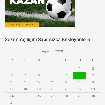
Sezon Açılışını Sabırsızca Bekleyenlere
Ağustos 2026
P
S
Ç
P
C
C
P
1
2
3
4
5
6
7
8
9
10
11
12
13
14
15
16
17
18
19
20
21
22
23
24
25
26
27
28
29
30
31