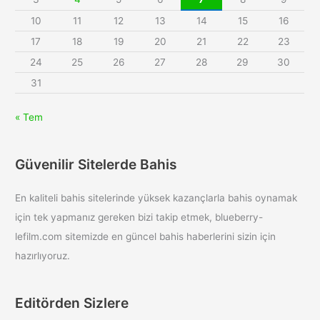
10
11
12
13
14
15
16
17
18
19
20
21
22
23
24
25
26
27
28
29
30
31
« Tem
Güvenilir Sitelerde Bahis
En kaliteli bahis sitelerinde yüksek kazançlarla bahis oynamak
için tek yapmanız gereken bizi takip etmek, blueberry-
lefilm.com sitemizde en güncel bahis haberlerini sizin için
hazırlıyoruz.
Editörden Sizlere