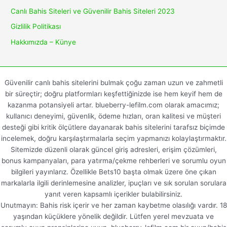
Canlı Bahis Siteleri ve Güvenilir Bahis Siteleri 2023
Gizlilik Politikası
Hakkımızda – Künye
Güvenilir canlı bahis sitelerini bulmak çoğu zaman uzun ve zahmetli
bir süreçtir; doğru platformları keşfettiğinizde ise hem keyif hem de
kazanma potansiyeli artar. blueberry-lefilm.com olarak amacımız;
kullanıcı deneyimi, güvenlik, ödeme hızları, oran kalitesi ve müşteri
desteği gibi kritik ölçütlere dayanarak bahis sitelerini tarafsız biçimde
incelemek, doğru karşılaştırmalarla seçim yapmanızı kolaylaştırmaktır.
Sitemizde düzenli olarak güncel giriş adresleri, erişim çözümleri,
bonus kampanyaları, para yatırma/çekme rehberleri ve sorumlu oyun
bilgileri yayınlarız. Özellikle Bets10 başta olmak üzere öne çıkan
markalarla ilgili derinlemesine analizler, ipuçları ve sık sorulan sorulara
yanıt veren kapsamlı içerikler bulabilirsiniz.
Unutmayın: Bahis risk içerir ve her zaman kaybetme olasılığı vardır. 18
yaşından küçüklere yönelik değildir. Lütfen yerel mevzuata ve