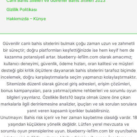
Canlı Bahis Siteleri ve Güvenilir Bahis Siteleri 2023
Gizlilik Politikası
Hakkımızda – Künye
Güvenilir canlı bahis sitelerini bulmak çoğu zaman uzun ve zahmetli
bir süreçtir; doğru platformları keşfettiğinizde ise hem keyif hem de
kazanma potansiyeli artar. blueberry-lefilm.com olarak amacımız;
kullanıcı deneyimi, güvenlik, ödeme hızları, oran kalitesi ve müşteri
desteği gibi kritik ölçütlere dayanarak bahis sitelerini tarafsız biçimde
incelemek, doğru karşılaştırmalarla seçim yapmanızı kolaylaştırmaktır.
Sitemizde düzenli olarak güncel giriş adresleri, erişim çözümleri,
bonus kampanyaları, para yatırma/çekme rehberleri ve sorumlu oyun
bilgileri yayınlarız. Özellikle Bets10 başta olmak üzere öne çıkan
markalarla ilgili derinlemesine analizler, ipuçları ve sık sorulan sorulara
yanıt veren kapsamlı içerikler bulabilirsiniz.
Unutmayın: Bahis risk içerir ve her zaman kaybetme olasılığı vardır. 18
yaşından küçüklere yönelik değildir. Lütfen yerel mevzuata ve
sorumlu oyun prensiplerine uyun. blueberry-lefilm.com bir oyun/bahis