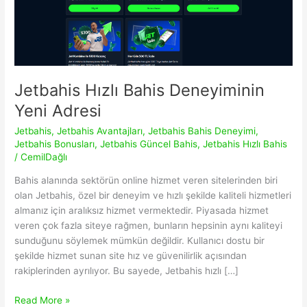
Jetbahis Hızlı Bahis Deneyiminin
Yeni Adresi
Jetbahis
,
Jetbahis Avantajları
,
Jetbahis Bahis Deneyimi
,
Jetbahis Bonusları
,
Jetbahis Güncel Bahis
,
Jetbahis Hızlı Bahis
/
CemilDağlı
Bahis alanında sektörün online hizmet veren sitelerinden biri
olan Jetbahis, özel bir deneyim ve hızlı şekilde kaliteli hizmetleri
almanız için aralıksız hizmet vermektedir. Piyasada hizmet
veren çok fazla siteye rağmen, bunların hepsinin aynı kaliteyi
sunduğunu söylemek mümkün değildir. Kullanıcı dostu bir
şekilde hizmet sunan site hız ve güvenilirlik açısından
rakiplerinden ayrılıyor. Bu sayede, Jetbahis hızlı […]
Jetbahis
Read More »