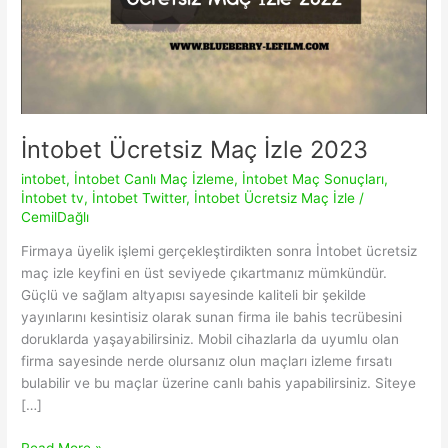
İntobet Ücretsiz Maç İzle 2023
intobet
,
İntobet Canlı Maç İzleme
,
İntobet Maç Sonuçları
,
İntobet tv
,
İntobet Twitter
,
İntobet Ücretsiz Maç İzle
/
CemilDağlı
Firmaya üyelik işlemi gerçekleştirdikten sonra İntobet ücretsiz
maç izle keyfini en üst seviyede çıkartmanız mümkündür.
Güçlü ve sağlam altyapısı sayesinde kaliteli bir şekilde
yayınlarını kesintisiz olarak sunan firma ile bahis tecrübesini
doruklarda yaşayabilirsiniz. Mobil cihazlarla da uyumlu olan
firma sayesinde nerde olursanız olun maçları izleme fırsatı
bulabilir ve bu maçlar üzerine canlı bahis yapabilirsiniz. Siteye
[…]
İntobet
Read More »