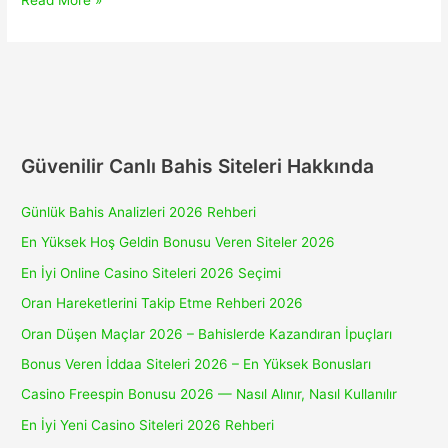
Ücretsiz
Maç
İzle
2023
Güvenilir Canlı Bahis Siteleri Hakkında
Günlük Bahis Analizleri 2026 Rehberi
En Yüksek Hoş Geldin Bonusu Veren Siteler 2026
En İyi Online Casino Siteleri 2026 Seçimi
Oran Hareketlerini Takip Etme Rehberi 2026
Oran Düşen Maçlar 2026 – Bahislerde Kazandıran İpuçları
Bonus Veren İddaa Siteleri 2026 – En Yüksek Bonusları
Casino Freespin Bonusu 2026 — Nasıl Alınır, Nasıl Kullanılır
En İyi Yeni Casino Siteleri 2026 Rehberi