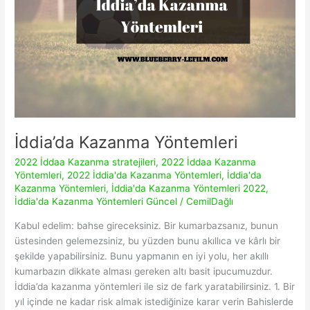
İddia’da Kazanma Yöntemleri
2022 İddaa Kazanma stratejileri
,
2022 İddaa Kazanma
Yöntemleri
,
2022 İddia'da Kazanma Yöntemleri
,
İddia'da
Kazanma Yöntemleri
,
İddia'da Kazanma Yöntemleri 2022
,
İddia'da Kazanma Yöntemleri Güncel
/
CemilDağlı
Kabul edelim: bahse gireceksiniz. Bir kumarbazsanız, bunun
üstesinden gelemezsiniz, bu yüzden bunu akıllıca ve kârlı bir
şekilde yapabilirsiniz. Bunu yapmanın en iyi yolu, her akıllı
kumarbazın dikkate alması gereken altı basit ipucumuzdur.
İddia’da kazanma yöntemleri ile siz de fark yaratabilirsiniz. 1. Bir
yıl içinde ne kadar risk almak istediğinize karar verin Bahislerde