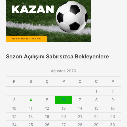
Sezon Açılışını Sabırsızca Bekleyenlere
Ağustos 2026
P
S
Ç
P
C
C
P
1
2
3
4
5
6
7
8
9
10
11
12
13
14
15
16
17
18
19
20
21
22
23
24
25
26
27
28
29
30