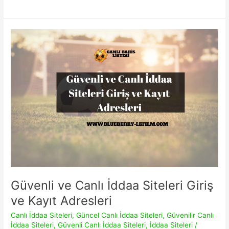
İddaa
ile
Kazanç
Sağlama
Güvenli ve Canlı İddaa Siteleri Giriş
ve Kayıt Adresleri
Canlı İddaa Siteleri
,
Güncel Canlı İddaa Siteleri
,
Güvenilir Canlı
İddaa Siteleri
,
Güvenli Canlı İddaa Siteleri
,
İddaa Siteleri
/