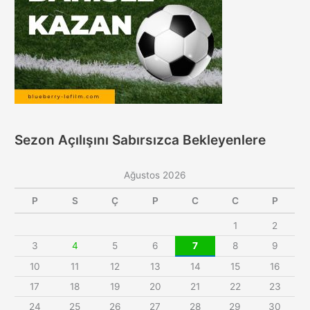
Sezon Açılışını Sabırsızca Bekleyenlere
Ağustos 2026
P
S
Ç
P
C
C
P
1
2
3
4
5
6
7
8
9
10
11
12
13
14
15
16
17
18
19
20
21
22
23
24
25
26
27
28
29
30