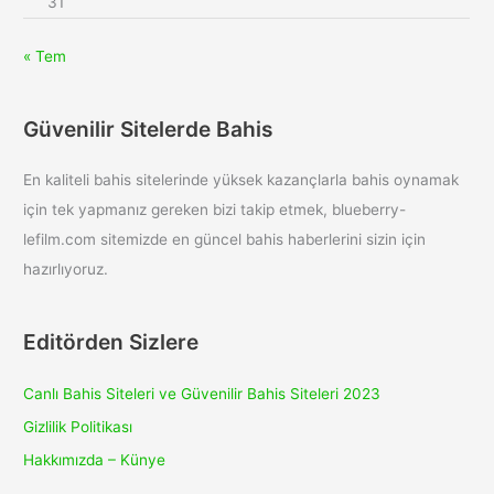
31
« Tem
Güvenilir Sitelerde Bahis
En kaliteli bahis sitelerinde yüksek kazançlarla bahis oynamak
için tek yapmanız gereken bizi takip etmek, blueberry-
lefilm.com sitemizde en güncel bahis haberlerini sizin için
hazırlıyoruz.
Editörden Sizlere
Canlı Bahis Siteleri ve Güvenilir Bahis Siteleri 2023
Gizlilik Politikası
Hakkımızda – Künye