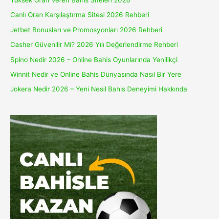
Canlı Oran Karşılaştırma Sitesi 2026 Rehberi
Jetbet Bonusları ve Promosyonları 2026 Rehberi
Casher Güvenilir Mi? 2026 Yılı Değerlendirme Rehberi
Spino Nedir 2026 – Online Bahis Oyunlarında Yenilikçi
Winnit Nedir ve Online Bahis Dünyasında Nasıl Bir Yere
Jokera Nedir 2026 – Yeni Nesil Bahis Deneyimi Hakkında