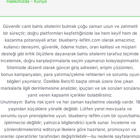
Hakkımızda – Künye
Güvenilir canlı bahis sitelerini bulmak çoğu zaman uzun ve zahmetli
bir süreçtir; doğru platformları keşfettiğinizde ise hem keyif hem de
kazanma potansiyeli artar. blueberry-lefilm.com olarak amacımız;
kullanıcı deneyimi, güvenlik, ödeme hızları, oran kalitesi ve müşteri
desteği gibi kritik ölçütlere dayanarak bahis sitelerini tarafsız biçimde
incelemek, doğru karşılaştırmalarla seçim yapmanızı kolaylaştırmaktır.
Sitemizde düzenli olarak güncel giriş adresleri, erişim çözümleri,
bonus kampanyaları, para yatırma/çekme rehberleri ve sorumlu oyun
bilgileri yayınlarız. Özellikle Bets10 başta olmak üzere öne çıkan
markalarla ilgili derinlemesine analizler, ipuçları ve sık sorulan sorulara
yanıt veren kapsamlı içerikler bulabilirsiniz.
Unutmayın: Bahis risk içerir ve her zaman kaybetme olasılığı vardır. 18
yaşından küçüklere yönelik değildir. Lütfen yerel mevzuata ve
sorumlu oyun prensiplerine uyun. blueberry-lefilm.com bir oyun/bahis
işletmecisi değildir; yalnızca bilgilendirici içerik sunar. İnceleme ve
yönlendirmelerimiz editoryal ilkelere göre hazırlanır, promosyon ve
oranlar operatörler tarafından değiştirilebilir—bu nedenle sayfalarımızı