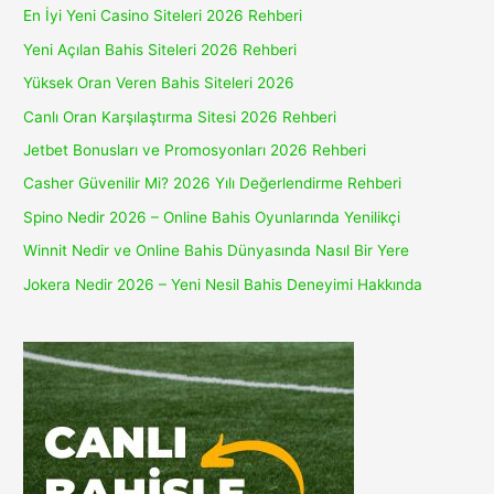
En İyi Yeni Casino Siteleri 2026 Rehberi
Yeni Açılan Bahis Siteleri 2026 Rehberi
Yüksek Oran Veren Bahis Siteleri 2026
Canlı Oran Karşılaştırma Sitesi 2026 Rehberi
Jetbet Bonusları ve Promosyonları 2026 Rehberi
Casher Güvenilir Mi? 2026 Yılı Değerlendirme Rehberi
Spino Nedir 2026 – Online Bahis Oyunlarında Yenilikçi
Winnit Nedir ve Online Bahis Dünyasında Nasıl Bir Yere
Jokera Nedir 2026 – Yeni Nesil Bahis Deneyimi Hakkında