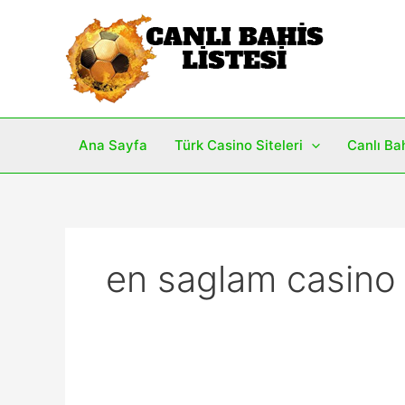
İçeriğe
atla
Ana Sayfa
Türk Casino Siteleri
Canlı Bah
en saglam casino s