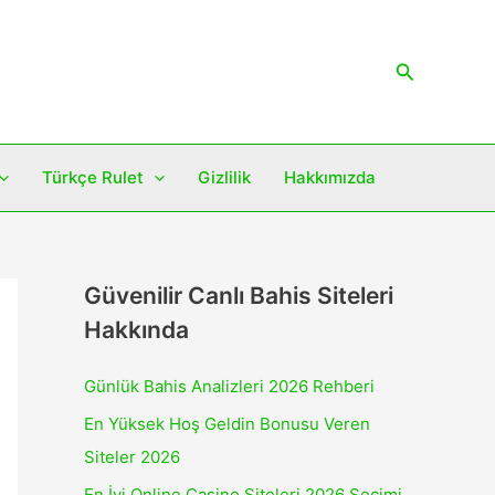
Arama
Türkçe Rulet
Gizlilik
Hakkımızda
Güvenilir Canlı Bahis Siteleri
Hakkında
Günlük Bahis Analizleri 2026 Rehberi
En Yüksek Hoş Geldin Bonusu Veren
Siteler 2026
En İyi Online Casino Siteleri 2026 Seçimi