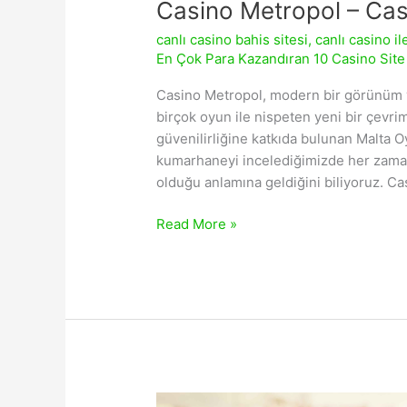
Casino Metropol – Cas
canlı casino bahis sitesi
,
canlı casino i
En Çok Para Kazandıran 10 Casino Site
Casino Metropol, modern bir görünüm v
birçok oyun ile nispeten yeni bir çevr
güvenilirliğine katkıda bulunan Malta Oy
kumarhaneyi incelediğimizde her zaman
olduğu anlamına geldiğini biliyoruz. Ca
Casino
Read More »
Metropol
–
Casino
Sitesi