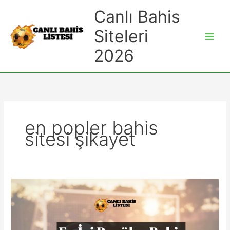
İçeriğe
Canlı Bahis
atla
Siteleri
Main
2026
Men
en popler bahis
sitesi şikayet