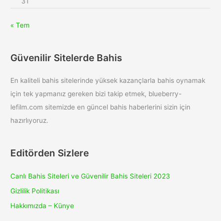
31
« Tem
Güvenilir Sitelerde Bahis
En kaliteli bahis sitelerinde yüksek kazançlarla bahis oynamak
için tek yapmanız gereken bizi takip etmek, blueberry-
lefilm.com sitemizde en güncel bahis haberlerini sizin için
hazırlıyoruz.
Editörden Sizlere
Canlı Bahis Siteleri ve Güvenilir Bahis Siteleri 2023
Gizlilik Politikası
Hakkımızda – Künye