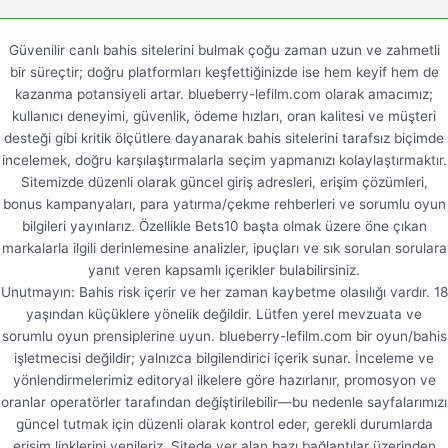
Güvenilir canlı bahis sitelerini bulmak çoğu zaman uzun ve zahmetli
bir süreçtir; doğru platformları keşfettiğinizde ise hem keyif hem de
kazanma potansiyeli artar. blueberry-lefilm.com olarak amacımız;
kullanıcı deneyimi, güvenlik, ödeme hızları, oran kalitesi ve müşteri
desteği gibi kritik ölçütlere dayanarak bahis sitelerini tarafsız biçimde
incelemek, doğru karşılaştırmalarla seçim yapmanızı kolaylaştırmaktır.
Sitemizde düzenli olarak güncel giriş adresleri, erişim çözümleri,
bonus kampanyaları, para yatırma/çekme rehberleri ve sorumlu oyun
bilgileri yayınlarız. Özellikle Bets10 başta olmak üzere öne çıkan
markalarla ilgili derinlemesine analizler, ipuçları ve sık sorulan sorulara
yanıt veren kapsamlı içerikler bulabilirsiniz.
Unutmayın: Bahis risk içerir ve her zaman kaybetme olasılığı vardır. 18
yaşından küçüklere yönelik değildir. Lütfen yerel mevzuata ve
sorumlu oyun prensiplerine uyun. blueberry-lefilm.com bir oyun/bahis
işletmecisi değildir; yalnızca bilgilendirici içerik sunar. İnceleme ve
yönlendirmelerimiz editoryal ilkelere göre hazırlanır, promosyon ve
oranlar operatörler tarafından değiştirilebilir—bu nedenle sayfalarımızı
güncel tutmak için düzenli olarak kontrol eder, gerekli durumlarda
erişim linklerini yenileriz. Sitede yer alan bazı bağlantılar üzerinden