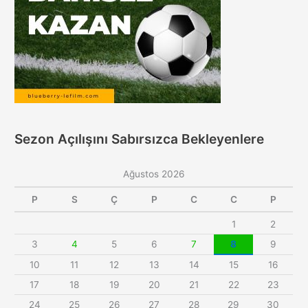
Sezon Açılışını Sabırsızca Bekleyenlere
Ağustos 2026
P
S
Ç
P
C
C
P
1
2
3
4
5
6
7
8
9
10
11
12
13
14
15
16
17
18
19
20
21
22
23
24
25
26
27
28
29
30