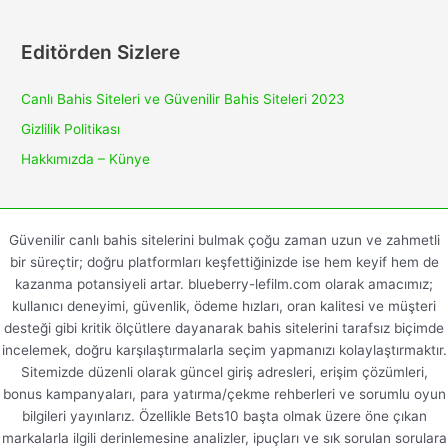
Editörden Sizlere
Canlı Bahis Siteleri ve Güvenilir Bahis Siteleri 2023
Gizlilik Politikası
Hakkımızda – Künye
Güvenilir canlı bahis sitelerini bulmak çoğu zaman uzun ve zahmetli
bir süreçtir; doğru platformları keşfettiğinizde ise hem keyif hem de
kazanma potansiyeli artar. blueberry-lefilm.com olarak amacımız;
kullanıcı deneyimi, güvenlik, ödeme hızları, oran kalitesi ve müşteri
desteği gibi kritik ölçütlere dayanarak bahis sitelerini tarafsız biçimde
incelemek, doğru karşılaştırmalarla seçim yapmanızı kolaylaştırmaktır.
Sitemizde düzenli olarak güncel giriş adresleri, erişim çözümleri,
bonus kampanyaları, para yatırma/çekme rehberleri ve sorumlu oyun
bilgileri yayınlarız. Özellikle Bets10 başta olmak üzere öne çıkan
markalarla ilgili derinlemesine analizler, ipuçları ve sık sorulan sorulara