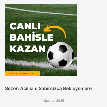
Sezon Açılışını Sabırsızca Bekleyenlere
Ağustos 2026