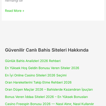
herhangi bir
En
Read More »
İyi
ve
Kazandıran
Casino
Siteleri
Güvenilir Canlı Bahis Siteleri Hakkında
Günlük Bahis Analizleri 2026 Rehberi
En Yüksek Hoş Geldin Bonusu Veren Siteler 2026
En İyi Online Casino Siteleri 2026 Seçimi
Oran Hareketlerini Takip Etme Rehberi 2026
Oran Düşen Maçlar 2026 – Bahislerde Kazandıran İpuçları
Bonus Veren İddaa Siteleri 2026 – En Yüksek Bonusları
Casino Freespin Bonusu 2026 — Nasıl Alınır, Nasıl Kullanılır