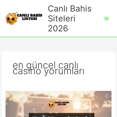
İçeriğe
Canlı Bahis
atla
Siteleri
Main
2026
Men
en güncel canlı
casino yorumları