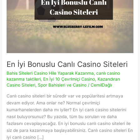
En İyi Bonuslu Canlı Casino Siteleri
Bahis Siteleri Casino Hile Yaparak Kazanma
,
canlı casino
kazanma taktileri
,
En İyi 10 Çevrimiçi Casino
,
Kazandıran
Casino Siteleri
,
Spor Bahisleri ve Casino
/
CemilDağlı
Canlı casino siteleri bir süredir var ve popülaritesi artmaya
devam ediyor. Ama onlar ne? Normal çevrimiçi
kumarhanelerden daha mı iyiler? En iyi canlı casino sitelerini
nasıl buluyorsunuz? Bu yazıda, tüm bu soruları ve daha
fazlasını cevaplayacağız. En iyi bonuslu canlı casino siteleri ile
siz de para kazanmaya başlayabilirsiniz. Canlı casino siteleri En
iyi canlı casino […]