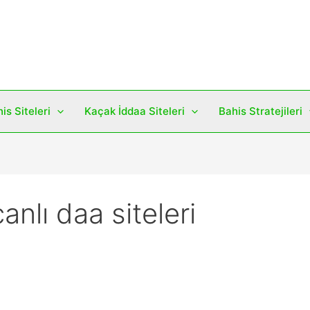
is Siteleri
Kaçak İddaa Siteleri
Bahis Stratejileri
anlı daa siteleri