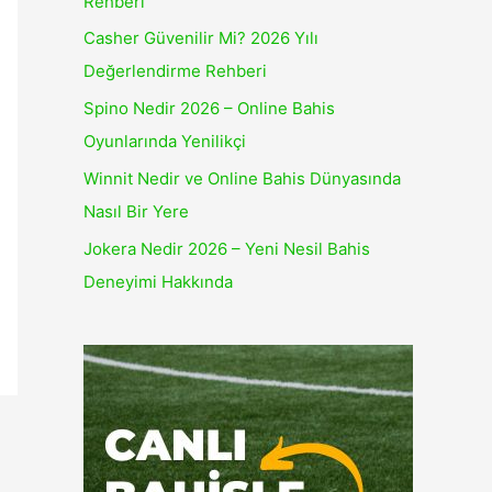
Rehberi
Casher Güvenilir Mi? 2026 Yılı
Değerlendirme Rehberi
Spino Nedir 2026 – Online Bahis
Oyunlarında Yenilikçi
Winnit Nedir ve Online Bahis Dünyasında
Nasıl Bir Yere
Jokera Nedir 2026 – Yeni Nesil Bahis
Deneyimi Hakkında