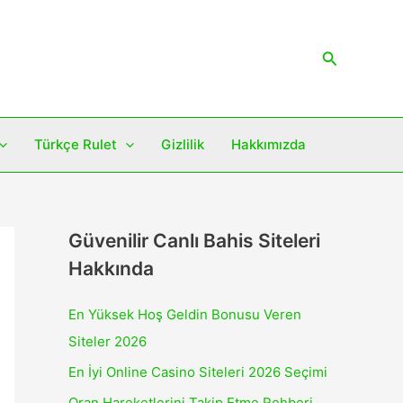
Arama
Türkçe Rulet
Gizlilik
Hakkımızda
Güvenilir Canlı Bahis Siteleri
Hakkında
En Yüksek Hoş Geldin Bonusu Veren
Siteler 2026
En İyi Online Casino Siteleri 2026 Seçimi
Oran Hareketlerini Takip Etme Rehberi