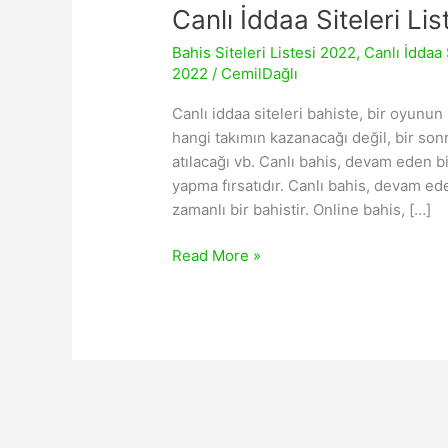
Canlı İddaa Siteleri Li
Bahis Siteleri Listesi 2022
,
Canlı İddaa 
2022
/
CemilDağlı
Canlı iddaa siteleri bahiste, bir oyunu
hangi takımın kazanacağı değil, bir sonr
atılacağı vb. Canlı bahis, devam eden
yapma fırsatıdır. Canlı bahis, devam e
zamanlı bir bahistir. Online bahis, […]
Canlı
Read More »
İddaa
Siteleri
Listesi
2023