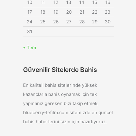
10
11
12
13
14
15
16
17
18
19
20
21
22
23
24
25
26
27
28
29
30
31
« Tem
Güvenilir Sitelerde Bahis
En kaliteli bahis sitelerinde yüksek
kazançlarla bahis oynamak için tek
yapmanız gereken bizi takip etmek,
blueberry-lefilm.com sitemizde en güncel
bahis haberlerini sizin için hazırlıyoruz.