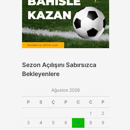
Sezon Açılışını Sabırsızca
Bekleyenlere
Ağustos 2026
P
S
Ç
P
C
C
P
1
2
3
4
5
6
7
8
9