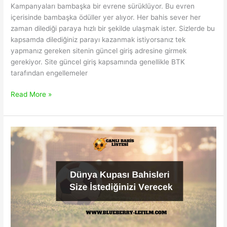
Kampanyaları bambaşka bir evrene sürüklüyor. Bu evren
içerisinde bambaşka ödüller yer alıyor. Her bahis sever her
zaman dilediği paraya hızlı bir şekilde ulaşmak ister. Sizlerde bu
kapsamda dilediğiniz parayı kazanmak istiyorsanız tek
yapmanız gereken sitenin güncel giriş adresine girmek
gerekiyor. Site güncel giriş kapsamında genellikle BTK
tarafından engellemeler
Dünya
Read More »
Kupası
Kampanyaları
Bahis
Alemine
Damga
Vurdu