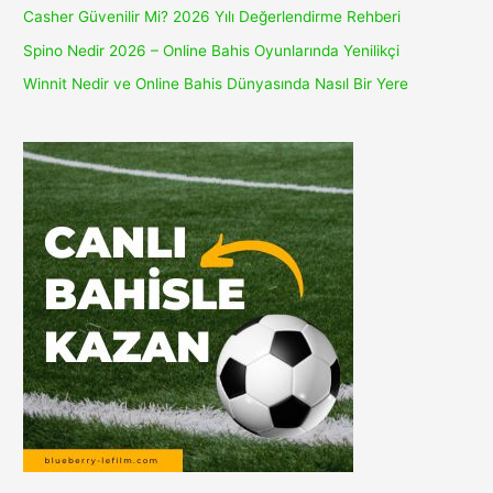
Casher Güvenilir Mi? 2026 Yılı Değerlendirme Rehberi
Spino Nedir 2026 – Online Bahis Oyunlarında Yenilikçi
Winnit Nedir ve Online Bahis Dünyasında Nasıl Bir Yere