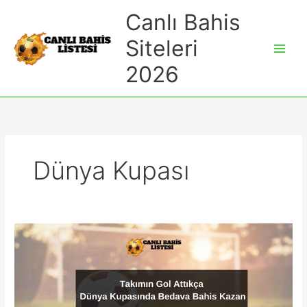
İçeriğe
Canlı Bahis
atla
Siteleri
Main
2026
Men
Dünya Kupası