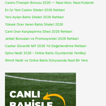
Casino Freespin Bonusu 2026 — Nasıl Alınır, Nasıl Kullanılır
En İyi Yeni Casino Siteleri 2026 Rehberi
Yeni Açılan Bahis Siteleri 2026 Rehberi
Yüksek Oran Veren Bahis Siteleri 2026
Canlı Oran Karşılaştırma Sitesi 2026 Rehberi
Jetbet Bonusları ve Promosyonları 2026 Rehberi
Casher Güvenilir Mi? 2026 Yılı Değerlendirme Rehberi
Spino Nedir 2026 – Online Bahis Oyunlarında Yenilikçi
Winnit Nedir ve Online Bahis Dünyasında Nasıl Bir Yere