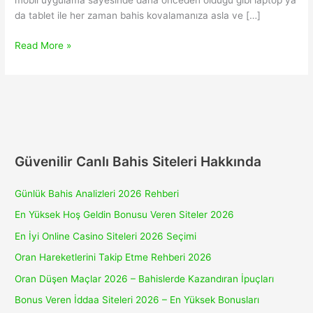
mobil uygulama sayesinde daha önceden olduğu gibi laptop ya
da tablet ile her zaman bahis kovalamanıza asla ve […]
Discount
Read More »
Casino
Apk
Bildirim
Ve
Mobil
Giriş
Güvenilir Canlı Bahis Siteleri Hakkında
Günlük Bahis Analizleri 2026 Rehberi
En Yüksek Hoş Geldin Bonusu Veren Siteler 2026
En İyi Online Casino Siteleri 2026 Seçimi
Oran Hareketlerini Takip Etme Rehberi 2026
Oran Düşen Maçlar 2026 – Bahislerde Kazandıran İpuçları
Bonus Veren İddaa Siteleri 2026 – En Yüksek Bonusları