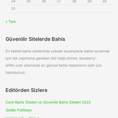
24
25
26
27
28
29
30
31
« Tem
Güvenilir Sitelerde Bahis
En kaliteli bahis sitelerinde yüksek kazançlarla bahis oynamak
için tek yapmanız gereken bizi takip etmek, blueberry-
lefilm.com sitemizde en güncel bahis haberlerini sizin için
hazırlıyoruz.
Editörden Sizlere
Canlı Bahis Siteleri ve Güvenilir Bahis Siteleri 2023
Gizlilik Politikası