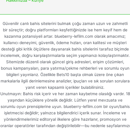
Hakkımızda – Künye
Güvenilir canlı bahis sitelerini bulmak çoğu zaman uzun ve zahmetli
bir süreçtir; doğru platformları keşfettiğinizde ise hem keyif hem de
kazanma potansiyeli artar. blueberry-lefilm.com olarak amacımız;
kullanıcı deneyimi, güvenlik, ödeme hızları, oran kalitesi ve müşteri
desteği gibi kritik ölçütlere dayanarak bahis sitelerini tarafsız biçimde
incelemek, doğru karşılaştırmalarla seçim yapmanızı kolaylaştırmaktır.
Sitemizde düzenli olarak güncel giriş adresleri, erişim çözümleri,
bonus kampanyaları, para yatırma/çekme rehberleri ve sorumlu oyun
bilgileri yayınlarız. Özellikle Bets10 başta olmak üzere öne çıkan
markalarla ilgili derinlemesine analizler, ipuçları ve sık sorulan sorulara
yanıt veren kapsamlı içerikler bulabilirsiniz.
Unutmayın: Bahis risk içerir ve her zaman kaybetme olasılığı vardır. 18
yaşından küçüklere yönelik değildir. Lütfen yerel mevzuata ve
sorumlu oyun prensiplerine uyun. blueberry-lefilm.com bir oyun/bahis
işletmecisi değildir; yalnızca bilgilendirici içerik sunar. İnceleme ve
yönlendirmelerimiz editoryal ilkelere göre hazırlanır, promosyon ve
oranlar operatörler tarafından değiştirilebilir—bu nedenle sayfalarımızı