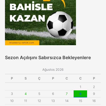
Sezon Açılışını Sabırsızca Bekleyenlere
Ağustos 2026
P
S
Ç
P
C
C
P
1
2
3
4
5
6
7
8
9
10
11
12
13
14
15
16