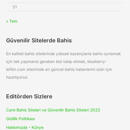
31
« Tem
Güvenilir Sitelerde Bahis
En kaliteli bahis sitelerinde yüksek kazançlarla bahis oynamak
için tek yapmanız gereken bizi takip etmek, blueberry-
lefilm.com sitemizde en güncel bahis haberlerini sizin için
hazırlıyoruz.
Editörden Sizlere
Canlı Bahis Siteleri ve Güvenilir Bahis Siteleri 2023
Gizlilik Politikası
Hakkımızda – Künye