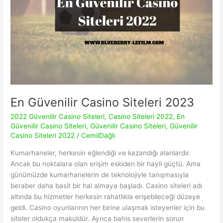
En Güvenilir Casino Siteleri 2023
2022 Güvenilir Casino Siteleri
,
Casino Siteleri 2022
,
En
Güvenilir Casino Siteleri
,
Güvenilir Casino Siteleri
,
Güvenilir
Casino Siteleri 2022
/
CemilDağlı
Kumarhaneler, herkesin eğlendiği ve kazandığı alanlardır.
Ancak bu noktalara olan erişim eskiden bir hayli güçtü. Ama
günümüzde kumarhanelerin de teknolojiyle tanışmasıyla
beraber daha basit bir hal almaya başladı. Casino siteleri adı
altında bu hizmetler herkesin rahatlıkla erişebileceği düzeye
geldi. Casino oyunlarının her birine ulaşmak isteyenler için bu
siteler oldukça makuldür. Ayrıca bahis severlerin sorun