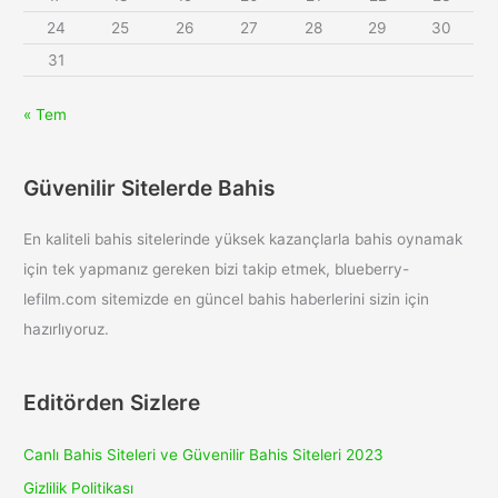
24
25
26
27
28
29
30
31
« Tem
Güvenilir Sitelerde Bahis
En kaliteli bahis sitelerinde yüksek kazançlarla bahis oynamak
için tek yapmanız gereken bizi takip etmek, blueberry-
lefilm.com sitemizde en güncel bahis haberlerini sizin için
hazırlıyoruz.
Editörden Sizlere
Canlı Bahis Siteleri ve Güvenilir Bahis Siteleri 2023
Gizlilik Politikası