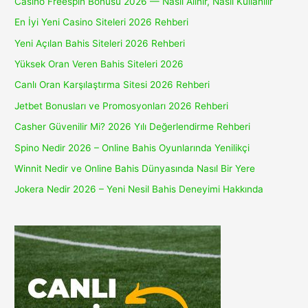
Casino Freespin Bonusu 2026 — Nasıl Alınır, Nasıl Kullanılır
En İyi Yeni Casino Siteleri 2026 Rehberi
Yeni Açılan Bahis Siteleri 2026 Rehberi
Yüksek Oran Veren Bahis Siteleri 2026
Canlı Oran Karşılaştırma Sitesi 2026 Rehberi
Jetbet Bonusları ve Promosyonları 2026 Rehberi
Casher Güvenilir Mi? 2026 Yılı Değerlendirme Rehberi
Spino Nedir 2026 – Online Bahis Oyunlarında Yenilikçi
Winnit Nedir ve Online Bahis Dünyasında Nasıl Bir Yere
Jokera Nedir 2026 – Yeni Nesil Bahis Deneyimi Hakkında