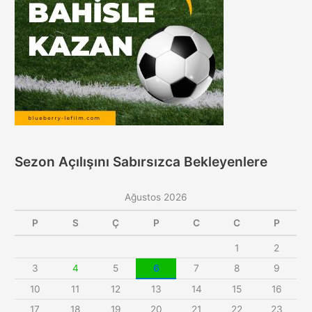
Sezon Açılışını Sabırsızca Bekleyenlere
Ağustos 2026
P
S
Ç
P
C
C
P
1
2
3
4
5
6
7
8
9
10
11
12
13
14
15
16
17
18
19
20
21
22
23