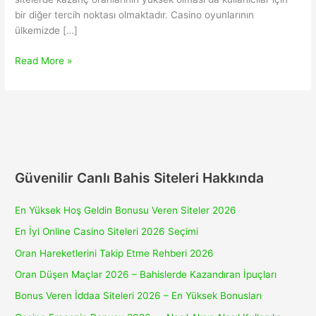
bir diğer tercih noktası olmaktadır. Casino oyunlarının
ülkemizde […]
En
Read More »
Güvenilir
Yasal
Kazandıran
Casino
Siteleri
Güvenilir Canlı Bahis Siteleri Hakkında
En Yüksek Hoş Geldin Bonusu Veren Siteler 2026
En İyi Online Casino Siteleri 2026 Seçimi
Oran Hareketlerini Takip Etme Rehberi 2026
Oran Düşen Maçlar 2026 – Bahislerde Kazandıran İpuçları
Bonus Veren İddaa Siteleri 2026 – En Yüksek Bonusları