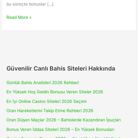
bu süreçte bonuslar […]
Canlı
Read More »
21
Oyna
Güvenilir Canlı Bahis Siteleri Hakkında
Günlük Bahis Analizleri 2026 Rehberi
En Yüksek Hoş Geldin Bonusu Veren Siteler 2026
En İyi Online Casino Siteleri 2026 Seçimi
Oran Hareketlerini Takip Etme Rehberi 2026
Oran Düşen Maçlar 2026 – Bahislerde Kazandıran İpuçları
Bonus Veren İddaa Siteleri 2026 – En Yüksek Bonusları