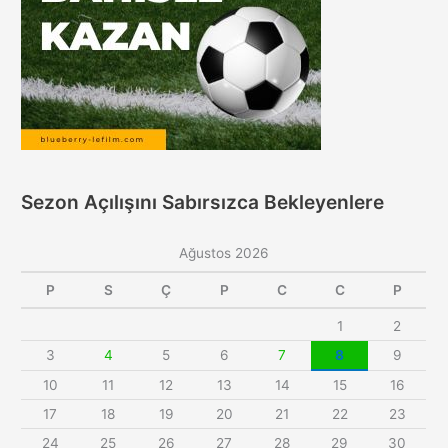
Sezon Açılışını Sabırsızca Bekleyenlere
Ağustos 2026
P
S
Ç
P
C
C
P
1
2
3
4
5
6
7
8
9
10
11
12
13
14
15
16
17
18
19
20
21
22
23
24
25
26
27
28
29
30