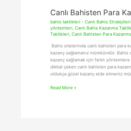
Canlı Bahisten Para Ka
bahis taktikleri - Canlı Bahis Stratejile
yöntemleri
,
Canlı Bahis Kazanma Taktik
Taktikleri
,
Canlı Bahisten Para Kazanm
Bahis sitelerinde canlı bahisten para k
kazanç sağlamanız mümkündür. Bahis oy
kazanç sağlamak için farklı yöntemler
dikkat çeken canlı bahisten para kazanm
oldukça güzel kazanç elde etmeniz müm
Canlı
Read More »
Bahisten
Para
Kazanma
Taktikleri
ile
Kazan