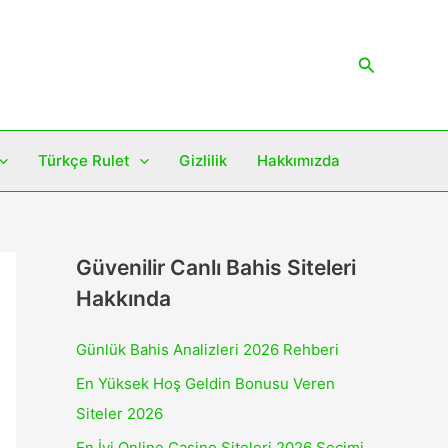
Arama
Türkçe Rulet
Gizlilik
Hakkımızda
Güvenilir Canlı Bahis Siteleri
Hakkında
Günlük Bahis Analizleri 2026 Rehberi
En Yüksek Hoş Geldin Bonusu Veren
Siteler 2026
En İyi Online Casino Siteleri 2026 Seçimi