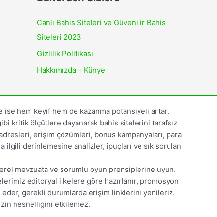
Canlı Bahis Siteleri ve Güvenilir Bahis
Siteleri 2023
Gizlilik Politikası
Hakkımızda – Künye
de ise hem keyif hem de kazanma potansiyeli artar.
i kritik ölçütlere dayanarak bahis sitelerini tarafsız
 adresleri, erişim çözümleri, bonus kampanyaları, para
ilgili derinlemesine analizler, ipuçları ve sık sorulan
n yerel mevzuata ve sorumlu oyun prensiplerine uyun.
elerimiz editoryal ilkelere göre hazırlanır, promosyon
eder, gerekli durumlarda erişim linklerini yenileriz.
zin nesnelliğini etkilemez.