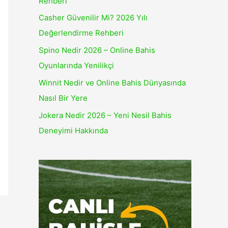
Rehberi
Casher Güvenilir Mi? 2026 Yılı
Değerlendirme Rehberi
Spino Nedir 2026 – Online Bahis
Oyunlarında Yenilikçi
Winnit Nedir ve Online Bahis Dünyasında
Nasıl Bir Yere
Jokera Nedir 2026 – Yeni Nesil Bahis
Deneyimi Hakkında