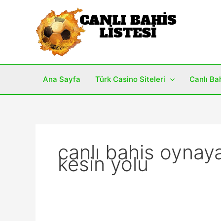
İçeriğe
atla
Ana Sayfa
Türk Casino Siteleri
Canlı Bah
canlı bahis oynay
kesin yolu