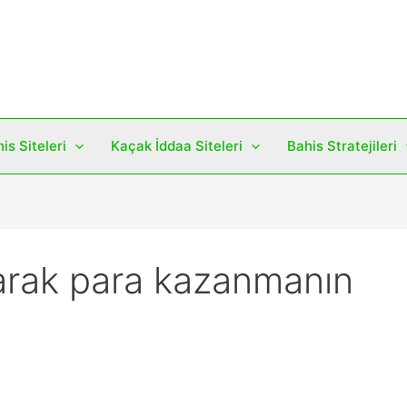
is Siteleri
Kaçak İddaa Siteleri
Bahis Stratejileri
arak para kazanmanın