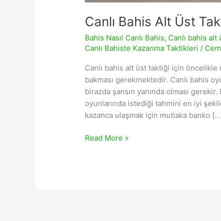
Canlı Bahis Alt Üst Tak
Bahis Nasıl Canlı Bahis
,
Canlı bahis alt 
Canlı Bahiste Kazanma Taktikleri
/
Cemi
Canlı bahis alt üst taktiği için öncelik
bakması gerekmektedir. Canlı bahis oyun
birazda şansın yanında olması gerekir. 
oyunlarında istediği tahmini en iyi şeki
kazanca ulaşmak için mutlaka banko […
Canlı
Read More »
Bahis
Alt
Üst
Taktiği
ile
Kazanma