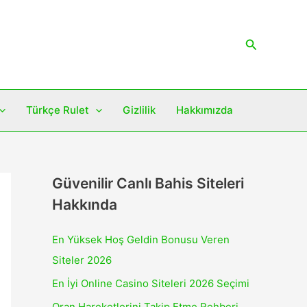
Arama
Türkçe Rulet
Gizlilik
Hakkımızda
Güvenilir Canlı Bahis Siteleri
Hakkında
En Yüksek Hoş Geldin Bonusu Veren
Siteler 2026
En İyi Online Casino Siteleri 2026 Seçimi
Oran Hareketlerini Takip Etme Rehberi