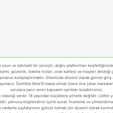
n uzun ve zahmetli bir süreçtir; doğru platformları keşfettiğiniz
imi, güvenlik, ödeme hızları, oran kalitesi ve müşteri desteği gib
manızı kolaylaştırmaktır. Sitemizde düzenli olarak güncel giriş
ınlarız. Özellikle Bets10 başta olmak üzere öne çıkan markalarla 
sorulara yanıt veren kapsamlı içerikler bulabilirsiniz.
olasılığı vardır. 18 yaşından küçüklere yönelik değildir. Lütfe
dir; yalnızca bilgilendirici içerik sunar. İnceleme ve yönlendirm
u nedenle sayfalarımızı güncel tutmak için düzenli olarak kontrol 