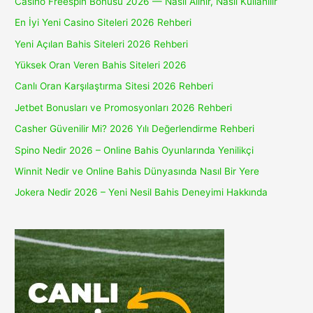
Casino Freespin Bonusu 2026 — Nasıl Alınır, Nasıl Kullanılır
En İyi Yeni Casino Siteleri 2026 Rehberi
Yeni Açılan Bahis Siteleri 2026 Rehberi
Yüksek Oran Veren Bahis Siteleri 2026
Canlı Oran Karşılaştırma Sitesi 2026 Rehberi
Jetbet Bonusları ve Promosyonları 2026 Rehberi
Casher Güvenilir Mi? 2026 Yılı Değerlendirme Rehberi
Spino Nedir 2026 – Online Bahis Oyunlarında Yenilikçi
Winnit Nedir ve Online Bahis Dünyasında Nasıl Bir Yere
Jokera Nedir 2026 – Yeni Nesil Bahis Deneyimi Hakkında