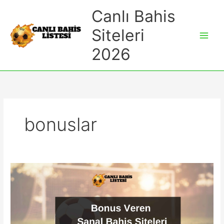
İçeriğe
Canlı Bahis
atla
Siteleri
Main
2026
Men
bonuslar