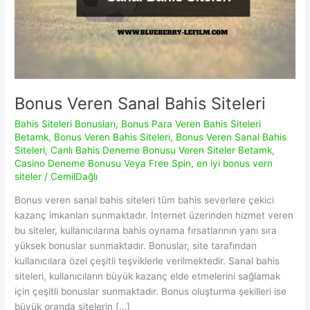
Bonus Veren Sanal Bahis Siteleri
Bahis Siteleri Bonusları
,
Bonus Para Veren Bahis Siteleri
Betamk
,
Bonus Veren Bahis Siteleri
,
Bonus Veren Sanal Bahis
Siteleri
,
Canlı Bahis Deneme Bonusu Veren Siteler Betamk
,
Casino Deneme Bonusu Veya Free Spin
,
en iyi bonus vern
siteler
/
CemilDağlı
Bonus veren sanal bahis siteleri tüm bahis severlere çekici
kazanç imkanları sunmaktadır. İnternet üzerinden hizmet veren
bu siteler, kullanıcılarına bahis oynama fırsatlarının yanı sıra
yüksek bonuslar sunmaktadır. Bonuslar, site tarafından
kullanıcılara özel çeşitli teşviklerle verilmektedir. Sanal bahis
siteleri, kullanıcıların büyük kazanç elde etmelerini sağlamak
için çeşitli bonuslar sunmaktadır. Bonus oluşturma şekilleri ise
büyük oranda sitelerin […]