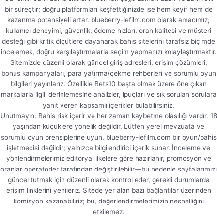
bir süreçtir; doğru platformları keşfettiğinizde ise hem keyif hem de
kazanma potansiyeli artar. blueberry-lefilm.com olarak amacımız;
kullanıcı deneyimi, güvenlik, ödeme hızları, oran kalitesi ve müşteri
desteği gibi kritik ölçütlere dayanarak bahis sitelerini tarafsız biçimde
incelemek, doğru karşılaştırmalarla seçim yapmanızı kolaylaştırmaktır.
Sitemizde düzenli olarak güncel giriş adresleri, erişim çözümleri,
bonus kampanyaları, para yatırma/çekme rehberleri ve sorumlu oyun
bilgileri yayınlarız. Özellikle Bets10 başta olmak üzere öne çıkan
markalarla ilgili derinlemesine analizler, ipuçları ve sık sorulan sorulara
yanıt veren kapsamlı içerikler bulabilirsiniz.
Unutmayın: Bahis risk içerir ve her zaman kaybetme olasılığı vardır. 18
yaşından küçüklere yönelik değildir. Lütfen yerel mevzuata ve
sorumlu oyun prensiplerine uyun. blueberry-lefilm.com bir oyun/bahis
işletmecisi değildir; yalnızca bilgilendirici içerik sunar. İnceleme ve
yönlendirmelerimiz editoryal ilkelere göre hazırlanır, promosyon ve
oranlar operatörler tarafından değiştirilebilir—bu nedenle sayfalarımızı
güncel tutmak için düzenli olarak kontrol eder, gerekli durumlarda
erişim linklerini yenileriz. Sitede yer alan bazı bağlantılar üzerinden
komisyon kazanabiliriz; bu, değerlendirmelerimizin nesnelliğini
etkilemez.