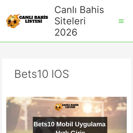
İçeriğe
Canlı Bahis
atla
Siteleri
Main
2026
Men
Bets10 IOS