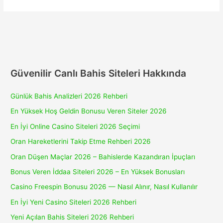
Mobil
Uygulama
Hızlı
Giriş
Güvenilir Canlı Bahis Siteleri Hakkında
Günlük Bahis Analizleri 2026 Rehberi
En Yüksek Hoş Geldin Bonusu Veren Siteler 2026
En İyi Online Casino Siteleri 2026 Seçimi
Oran Hareketlerini Takip Etme Rehberi 2026
Oran Düşen Maçlar 2026 – Bahislerde Kazandıran İpuçları
Bonus Veren İddaa Siteleri 2026 – En Yüksek Bonusları
Casino Freespin Bonusu 2026 — Nasıl Alınır, Nasıl Kullanılır
En İyi Yeni Casino Siteleri 2026 Rehberi
Yeni Açılan Bahis Siteleri 2026 Rehberi