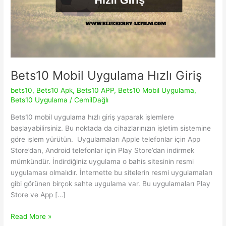
Bets10 Mobil Uygulama Hızlı Giriş
bets10
,
Bets10 Apk
,
Bets10 APP
,
Bets10 Mobil Uygulama
,
Bets10 Uygulama
/
CemilDağlı
Bets10 mobil uygulama hızlı giriş yaparak işlemlere
başlayabilirsiniz. Bu noktada da cihazlarınızın işletim sistemine
göre işlem yürütün. Uygulamaları Apple telefonlar için App
Store’dan, Android telefonlar için Play Store’dan indirmek
mümkündür. İndirdiğiniz uygulama o bahis sitesinin resmi
uygulaması olmalıdır. İnternette bu sitelerin resmi uygulamaları
gibi görünen birçok sahte uygulama var. Bu uygulamaları Play
Store ve App […]
Bets10
Read More »