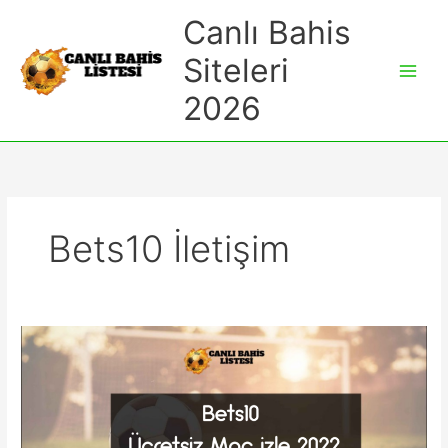
İçeriğe
Canlı Bahis
atla
Siteleri
Main
2026
Men
Bets10 İletişim