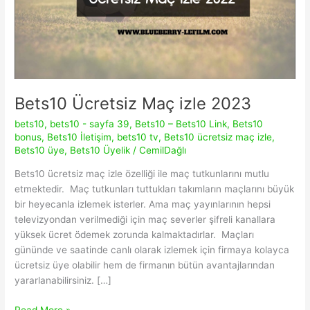
Bets10 Ücretsiz Maç izle 2023
bets10
,
bets10 - sayfa 39
,
Bets10 – Bets10 Link
,
Bets10
bonus
,
Bets10 İletişim
,
bets10 tv
,
Bets10 ücretsiz maç izle
,
Bets10 üye
,
Bets10 Üyelik
/
CemilDağlı
Bets10 ücretsiz maç izle özelliği ile maç tutkunlarını mutlu
etmektedir. Maç tutkunları tuttukları takımların maçlarını büyük
bir heyecanla izlemek isterler. Ama maç yayınlarının hepsi
televizyondan verilmediği için maç severler şifreli kanallara
yüksek ücret ödemek zorunda kalmaktadırlar. Maçları
gününde ve saatinde canlı olarak izlemek için firmaya kolayca
ücretsiz üye olabilir hem de firmanın bütün avantajlarından
yararlanabilirsiniz. […]
Bets10
Read More »