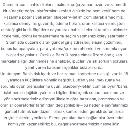
Güvenilir canlı bahis sitelerini bulmak çoğu zaman uzun ve zahmetli
bir süreçtir; doğru platformları keşfettiğinizde ise hem keyif hem de
kazanma potansiyeli artar. blueberry-lefilm.com olarak amacımız;
kullanıcı deneyimi, güvenlik, ödeme hızları, oran kalitesi ve müşteri
desteği gibi kritik ölçütlere dayanarak bahis sitelerini tarafsız biçimde
incelemek, doğru karşılaştırmalarla seçim yapmanızı kolaylaştırmaktır.
Sitemizde düzenli olarak güncel giriş adresleri, erişim çözümleri,
bonus kampanyaları, para yatırma/çekme rehberleri ve sorumlu oyun
bilgileri yayınlarız. Özellikle Bets10 başta olmak üzere öne çıkan
markalarla ilgili derinlemesine analizler, ipuçları ve sık sorulan sorulara
yanıt veren kapsamlı içerikler bulabilirsiniz.
Unutmayın: Bahis risk içerir ve her zaman kaybetme olasılığı vardır. 18
yaşından küçüklere yönelik değildir. Lütfen yerel mevzuata ve
sorumlu oyun prensiplerine uyun. blueberry-lefilm.com bir oyun/bahis
işletmecisi değildir; yalnızca bilgilendirici içerik sunar. İnceleme ve
yönlendirmelerimiz editoryal ilkelere göre hazırlanır, promosyon ve
oranlar operatörler tarafından değiştirilebilir—bu nedenle sayfalarımızı
güncel tutmak için düzenli olarak kontrol eder, gerekli durumlarda
erişim linklerini yenileriz. Sitede yer alan bazı bağlantılar üzerinden
komisyon kazanabiliriz; bu, değerlendirmelerimizin nesnelliğini