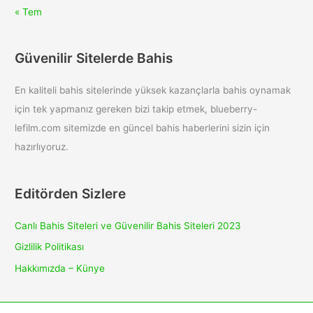
« Tem
Güvenilir Sitelerde Bahis
En kaliteli bahis sitelerinde yüksek kazançlarla bahis oynamak
için tek yapmanız gereken bizi takip etmek, blueberry-
lefilm.com sitemizde en güncel bahis haberlerini sizin için
hazırlıyoruz.
Editörden Sizlere
Canlı Bahis Siteleri ve Güvenilir Bahis Siteleri 2023
Gizlilik Politikası
Hakkımızda – Künye