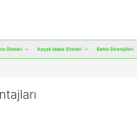
is Siteleri
Kaçak İddaa Siteleri
Bahis Stratejileri
tajları