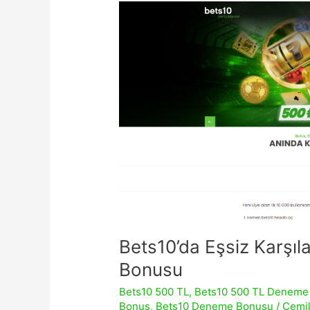
Bets10’da Eşsiz Karş
Bonusu
Bets10 500 TL
,
Bets10 500 TL Deneme
Bonus
,
Bets10 Deneme Bonusu
/
Cemil