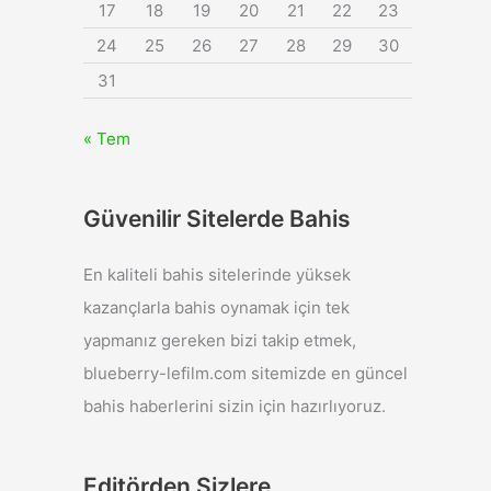
17
18
19
20
21
22
23
24
25
26
27
28
29
30
31
« Tem
Güvenilir Sitelerde Bahis
En kaliteli bahis sitelerinde yüksek
kazançlarla bahis oynamak için tek
yapmanız gereken bizi takip etmek,
blueberry-lefilm.com sitemizde en güncel
bahis haberlerini sizin için hazırlıyoruz.
Editörden Sizlere