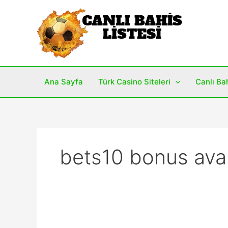
İçeriğe
atla
Ana Sayfa
Türk Casino Siteleri
Canlı Bah
bets10 bonus avan