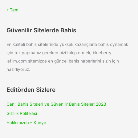
« Tem
Güvenilir Sitelerde Bahis
En kaliteli bahis sitelerinde yüksek kazançlarla bahis oynamak
için tek yapmanız gereken bizi takip etmek, blueberry-
lefilm.com sitemizde en güncel bahis haberlerini sizin için
hazırlıyoruz.
Editörden Sizlere
Canlı Bahis Siteleri ve Güvenilir Bahis Siteleri 2023
Gizlilik Politikası
Hakkımızda – Künye