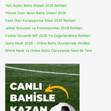
Yeni Açılan Bahis Siteleri 2026 Rehberi
Yüksek Oran Veren Bahis Siteleri 2026
Canlı Oran Karşılaştırma Sitesi 2026 Rehberi
Jetbet Bonusları ve Promosyonları 2026 Rehberi
Casher Güvenilir Mi? 2026 Yılı Değerlendirme Rehberi
Spino Nedir 2026 – Online Bahis Oyunlarında Yenilikçi
Winnit Nedir ve Online Bahis Dünyasında Nasıl Bir Yere