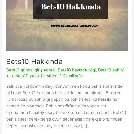
Bets10 Hakkında
Bets10 güncel giriş adresi
,
Bets10 hakında bilgi
,
Bets10 sahibi
kim
,
Bets10 yasal bir sitemi
/
CemilDağlı
Yalnızca Türkiye’nin değil dünyanın en köklü bahis sitelerinden
biri olan Bets10 hakkında birçok bilgi bulunmaktadır. Binlerce
kumarbaza ev sahipliği yapan bu bahis sitesi kalitesi ile her
zaman ön plandadır. Bahis sektörüne giriş yapan her
oyuncunun bu siteye kayıt olmak amacı bulunmaktadır. Bets10
bahis sitesi gerek geniş oyun seçenekleri gerekse birbirinden
değerli bonusları ile müşterilerine eşsiz […]