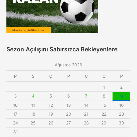
Sezon Açılışını Sabırsızca Bekleyenlere
Ağustos 2026
P
S
Ç
P
C
C
P
1
2
3
4
5
6
7
8
9
10
11
12
13
14
15
16
17
18
19
20
21
22
23
24
25
26
27
28
29
30
31