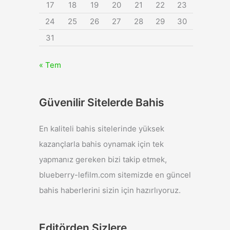
17
18
19
20
21
22
23
24
25
26
27
28
29
30
31
« Tem
Güvenilir Sitelerde Bahis
En kaliteli bahis sitelerinde yüksek
kazançlarla bahis oynamak için tek
yapmanız gereken bizi takip etmek,
blueberry-lefilm.com sitemizde en güncel
bahis haberlerini sizin için hazırlıyoruz.
Editörden Sizlere