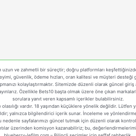
n uzun ve zahmetli bir süreçtir; doğru platformları keşfettiğiniz
imi, güvenlik, ödeme hızları, oran kalitesi ve müşteri desteği gib
manızı kolaylaştırmaktır. Sitemizde düzenli olarak güncel giriş
ınlarız. Özellikle Bets10 başta olmak üzere öne çıkan markalarla 
sorulara yanıt veren kapsamlı içerikler bulabilirsiniz.
olasılığı vardır. 18 yaşından küçüklere yönelik değildir. Lütfe
dir; yalnızca bilgilendirici içerik sunar. İnceleme ve yönlendirm
u nedenle sayfalarımızı güncel tutmak için düzenli olarak kontrol 
ntılar üzerinden komisyon kazanabiliriz; bu, değerlendirmelerimi
blueberry-lefilm.com – Bilinçli seçimler için şeffaf rehberlik.