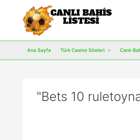
İçeriğe
atla
Ana Sayfa
Türk Casino Siteleri
Canlı Bah
"Bets 10 ruletoyn