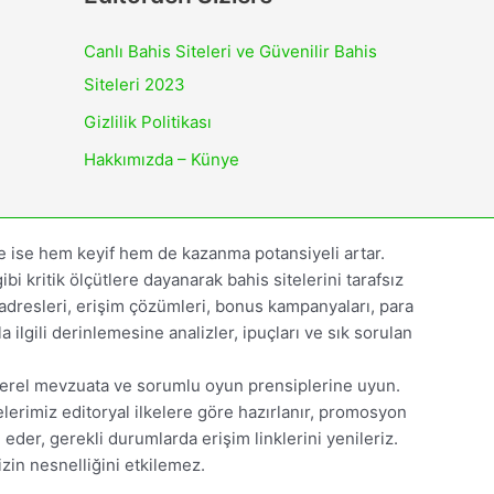
Canlı Bahis Siteleri ve Güvenilir Bahis
Siteleri 2023
Gizlilik Politikası
Hakkımızda – Künye
de ise hem keyif hem de kazanma potansiyeli artar.
i kritik ölçütlere dayanarak bahis sitelerini tarafsız
 adresleri, erişim çözümleri, bonus kampanyaları, para
ilgili derinlemesine analizler, ipuçları ve sık sorulan
n yerel mevzuata ve sorumlu oyun prensiplerine uyun.
elerimiz editoryal ilkelere göre hazırlanır, promosyon
eder, gerekli durumlarda erişim linklerini yenileriz.
zin nesnelliğini etkilemez.