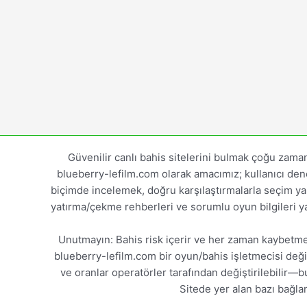
Güvenilir canlı bahis sitelerini bulmak çoğu zama
blueberry-lefilm.com olarak amacımız; kullanıcı deney
biçimde incelemek, doğru karşılaştırmalarla seçim yap
yatırma/çekme rehberleri ve sorumlu oyun bilgileri yay
Unutmayın: Bahis risk içerir ve her zaman kaybetme 
blueberry-lefilm.com bir oyun/bahis işletmecisi değil
ve oranlar operatörler tarafından değiştirilebilir—b
Sitede yer alan bazı bağla