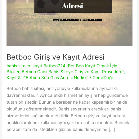
Betboo Giriş ve Kayıt Adresi
bahis siteleri kayıt Betboo724
,
Bet Boo Kayıt Olmak İçin
Bilgiler
,
Betboo Canlı Bahis Siteye Giriş ve Kayıt Prosedürü!
,
Kayıt &";"Betboo Son Giriş Adresi Nedir?"
/
CemilDağlı
Betboo bahis sitesi, her yönüyle kullanıcılarına ayrıcalıklı
davranmaktadır. Ayrıca etkili hizmet anlayışını hep gündemde
tutan bir sitedir. Bununla beraber ne kadar kapsamlı bir halde
olduğunu göstermektedir. Bahis severlerin aradıkları bahis
hizmetlerini sağlamakta etkilidir. Betboo giriş ve kayıt adresi
odaklı olarak her kullanıcı aynı şartlara sahip olacaktır. Bununla
beraber tam da istedikleri gibi bir bahis deneyimine […]