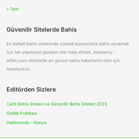
« Tem
Güvenilir Sitelerde Bahis
En kaliteli bahis sitelerinde yüksek kazançlarla bahis oynamak
için tek yapmanız gereken bizi takip etmek, blueberry-
lefilm.com sitemizde en güncel bahis haberlerini sizin için
hazırlıyoruz.
Editörden Sizlere
Canlı Bahis Siteleri ve Güvenilir Bahis Siteleri 2023
Gizlilik Politikası
Hakkımızda – Künye